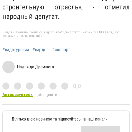
строительную отрасль», - отметил
народный депутат.
Якщо ви помітили помилку, виділіть необхідний текст і натисніть Ctrl + Enter, щоб
повідомити про це редакцію
#вадатурский
#нардеп
#экспорт
Надежда Дремлюга
0,0
Авторизуйтесь
, щоб оцінити
Діліться цією новиною та підписуйтесь на наші канали