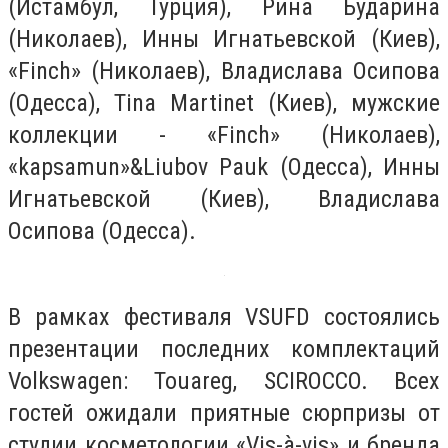
(Истамбул, Турция), Рина Бударина
(Николаев), Инны Игнатьевской (Киев),
«Finch» (Николаев), Владислава Осипова
(Одесса), Tina Martinet (Киев), мужские
коллекции - «Finch» (Николаев),
«kapsamun»&Liubov Pauk (Одесса), Инны
Игнатьевской (Киев), Владислава
Осипова (Одесса).
В рамках фестиваля VSUFD состоялись
презентации последних комплектаций
Volkswagen: Touareg, SCIROCCO. Всех
гостей ожидали приятные сюрпризы от
студии косметологии «Vis-à-vis» и бренда