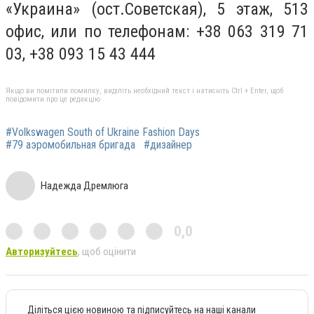
«Украина» (ост.Советская), 5 этаж, 513
офис, или по телефонам: +38 063 319 71
03, +38 093 15 43 444
Якщо ви помітили помилку, виділіть необхідний текст і натисніть Ctrl + Enter, щоб
повідомити про це редакцію
#Volkswagen South of Ukraine Fashion Days
#79 аэромобильная бригада
#дизайнер
Надежда Дремлюга
0,0
Авторизуйтесь
, щоб оцінити
Діліться цією новиною та підписуйтесь на наші канали