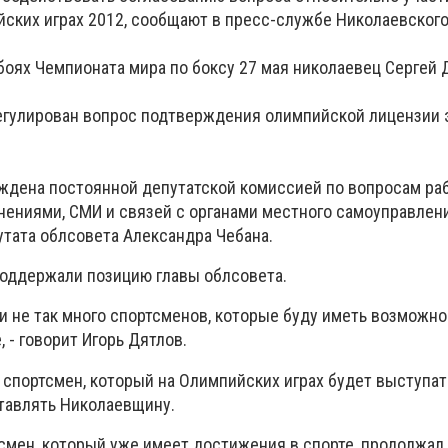
ских играх 2012, сообщают в пресс-службе Николаевского
боях Чемпионата мира по боксу 27 мая николаевец Сергей
регулирован вопрос подтверждения олимпийской лицензии 
ждена постоянной депутатской комиссией по вопросам ра
ниями, СМИ и связей с органами местного самоуправлен
тата облсовета Александра Чебана.
оддержали позицию главы облсовета.
и не так много спортсменов, которые буду иметь возможно
 - говорит Игорь Дятлов.
 спортсмен, который на Олимпийских играх будет выступат
тавлять Николаевщину.
смен, который уже имеет достижения в спорте, продолжал 