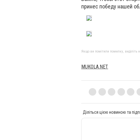
принес победу нашей об
Якщо ви помітили помилку, виділіть нео
МUKOLA.NET
Діліться цією новиною та підп