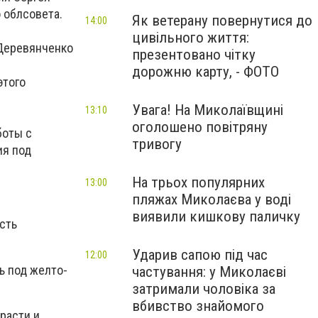
 облсовета.
Як ветерану повернутися до
14:00
цивільного життя:
 Деревянченко
презентовано чітку
дорожню карту, - ФОТО
этого
Увага! На Миколаївщині
13:10
оголошено повітряну
боты с
тривогу
ия под
На трьох популярних
13:00
пляжах Миколаєва у воді
виявили кишкову паличку
сть
Ударив сапою під час
12:00
ь под желто-
частування: у Миколаєві
затримали чоловіка за
вбивство знайомого
расти и