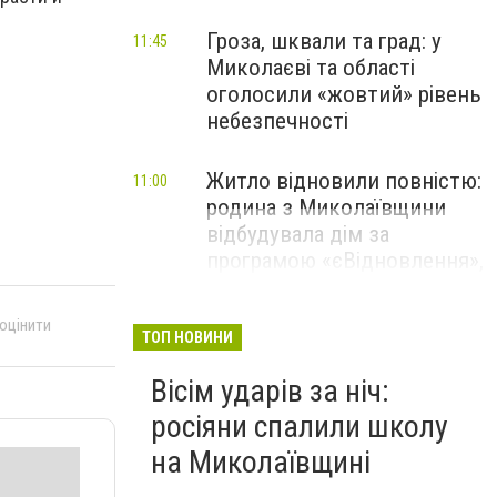
Гроза, шквали та град: у
11:45
Миколаєві та області
оголосили «жовтий» рівень
небезпечності
Житло відновили повністю:
11:00
родина з Миколаївщини
відбудувала дім за
програмою «єВідновлення»,
- ФОТО
 оцінити
ТОП НОВИНИ
Вісім ударів за ніч:
росіяни спалили школу
на Миколаївщині