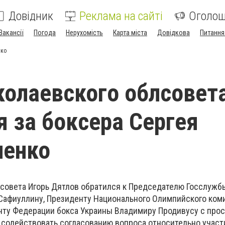
Довідник
Реклама на сайті
Оголо
Вакансії
Погода
Нерухомість
Карта міста
Довідкова
Питання
нко
колаевского облсовет
я за боксера Сергея
ченко
лсовета Игорь Дятлов обратился к Председателю Госслужб
Сафиуллину, Президенту Национального Олимпийского ком
нту Федерации бокса Украины Владимиру Продивусу с про
 содействовать согласованию вопроса относительно участ