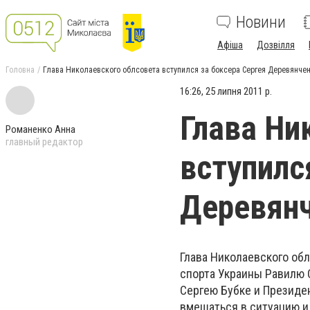
Новини
Афіша
Дозвілля
Головна
Глава Николаевского облсовета вступился за боксера Сергея Деревянче
16:26, 25 липня 2011 р.
Глава Ни
Романенко Анна
главный редактор
вступилс
Деревян
Глава Николаевского об
спорта Украины Равилю 
Сергею Бубке и Президе
вмешаться в ситуацию и