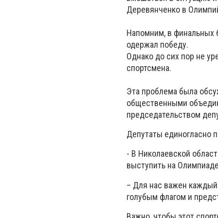
Деревянченко в Олимпий
Напомним, в финальных 
одержал победу.
Однако до сих пор не у
спортсмена.
Эта проблема была обсу
общественными объедине
председательством депу
Депутаты единогласно п
- В Николаевской област
выступить на Олимпиаде,
– Для нас важен каждый
голубым флагом и предс
Важно, чтобы этот спорт