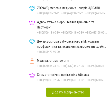
ZDRAVO, мережа медичних центрів ЗДРАВО
+380(63)877-73-33, +380(67)239-78-51, +380(98)677-48-87
Адвокатське бюро "Тетяна Гриненко та
Партнери"
+380(50)418-60-39, +380(50)418-60-39, +380(63)168-06-92
Центр доктора Бубновського в Миколаєві,
профілактика та лікування захворювань хребта
і суглобів
+380(50)472-99-00
Мальва, стоматологія
+380(67)584-23-84, +38(0512)44-32-05, +380(99)538-33-25, +380(63)977-35-54
Стоматологічна поліклініка Айлама
+380(97)009-12-76, +380(95)601-13-32, +380(93)668-50-62, +380(51)259-06-88
Додати підприємство