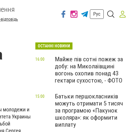
шення
Рус
-відповідь
ОСТАННІ НОВИНИ
а
Майже пів сотні пожеж за
16:00
добу: на Миколаївщині
вогонь охопив понад 43
гектари сухостою, - ФОТО
Батьки першокласників
15:00
можуть отримати 5 тисяч
ы молодежи и
за програмою «Пакунок
итета Украины
школяра»: як оформити
сьбой
виплату
ия Сергея