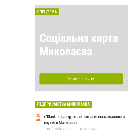
СПЕЦТЕМА
Соціальна карта
Миколаєва
Всі матеріали тут
ПІДПРИЄМСТВА МИКОЛАЄВА
o'Black, індивідуальне пошиття ексклюзивного
взуття в Миколаєві
+380(97)607-07-00, +380(67)765-48-81