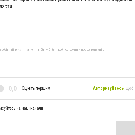
ласти.
бхідний текст і натисніть Ctrl + Enter, щоб повідомити про це редакцію
0,0
Оцініть першим
Авторизуйтесь
, щоб
исуйтесь на наші канали