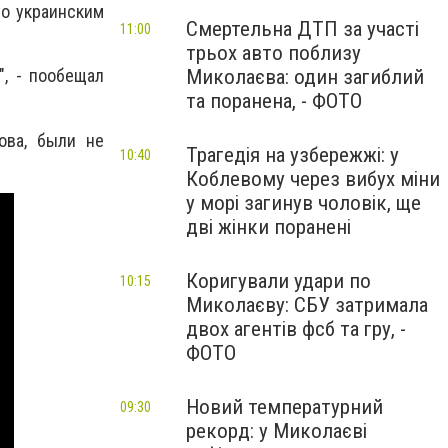
по украинским
Смертельна ДТП за участі
11:00
трьох авто поблизу
Миколаєва: один загиблий
", - пообещал
та поранена, - ФОТО
ова, были не
Трагедія на узбережжі: у
10:40
Коблевому через вибух міни
у морі загинув чоловік, ще
дві жінки поранені
Коригували удари по
10:15
Миколаєву: СБУ затримала
двох агентів фсб та гру, -
ФОТО
Новий температурний
09:30
рекорд: у Миколаєві