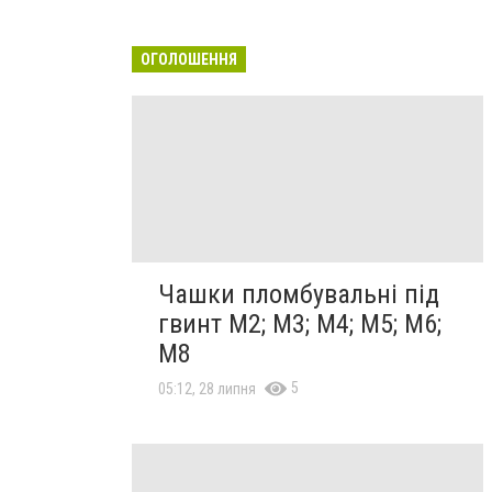
ОГОЛОШЕННЯ
Чашки пломбувальні під
гвинт М2; М3; М4; М5; М6;
М8
5
05:12, 28 липня