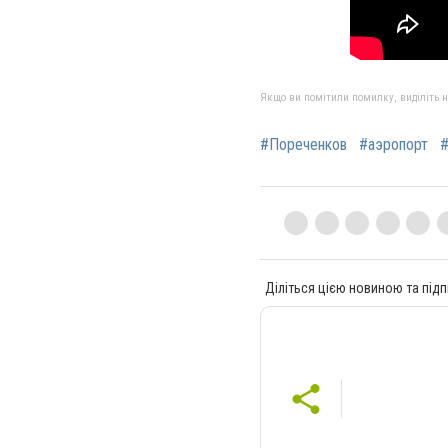
Якщо ви помітили помилку, виділіть нео
#Пореченков
#аэропорт
#
Діліться цією новиною та підп