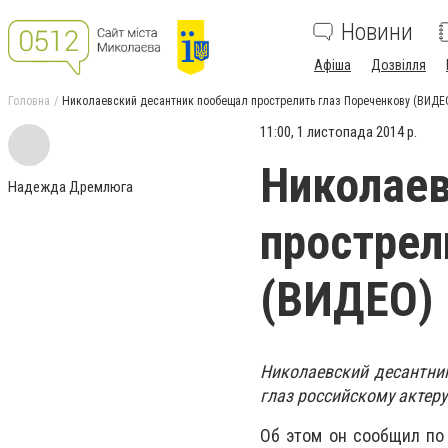
Новини
Афіша
Дозвілля
Головна
Николаевский десантник пообещал прострелить глаз Пореченкову (ВИДЕ
11:00, 1 листопада 2014 р.
Николаев
Надежда Дремлюга
прострел
(ВИДЕО)
Николаевский десантни
глаз российскому актер
Об этом он сообщил по 