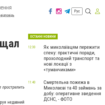
шення
Рус
-відповідь
ОСТАННІ НОВИНИ
ещал
Як миколаївцям пережити
12:30
спеку: практичні поради,
прохолодний транспорт та
нові локації з
«туманчиками»
Смертельна пожежа в
11:40
л прострелить
Миколаєві та 40 займань за
добу: оперативне зведення
ДСНС, - ФОТО
ируя недавний