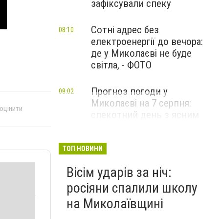
зафіксували спеку
Сотні адрес без
08:10
електроенергії до вечора:
де у Миколаєві не буде
світла, - ФОТО
Прогноз погоди у
08:02
Миколаєві на 7 серпня:
 оцінити
спекотний день з ясним
небом
ТОП НОВИНИ
Вісім ударів за ніч:
росіяни спалили школу
на Миколаївщині