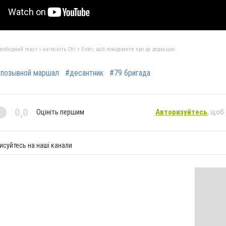
бхідний текст і натисніть Ctrl + Enter, щоб повідомити про це редакцію
позывной маршал
#десантник
#79 бригада
0,0
Оцініть першим
Авторизуйтесь
, щоб
исуйтесь на наші канали