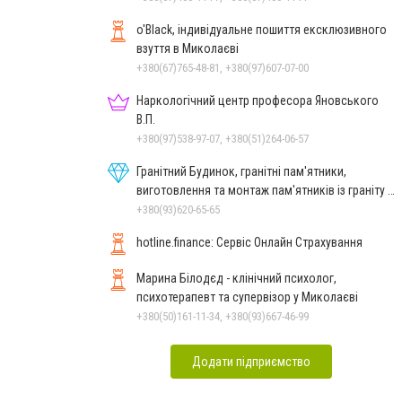
o'Black, індивідуальне пошиття ексклюзивного
взуття в Миколаєві
+380(67)765-48-81, +380(97)607-07-00
Наркологічний центр професора Яновського
В.П.
+380(97)538-97-07, +380(51)264-06-57
Гранітний Будинок, гранітні пам'ятники,
виготовлення та монтаж пам'ятників із граніту в
Миколаєві
+380(93)620-65-65
hotline.finance: Сервіс Онлайн Страхування
Марина Білодєд - клінічний психолог,
психотерапевт та супервізор у Миколаєві
+380(50)161-11-34, +380(93)667-46-99
Додати підприємство