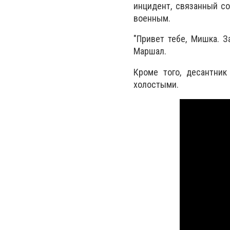
инцидент, связанный со
военным.
"Привет тебе, Мишка. З
Маршал.
Кроме того, десантник
холостыми.