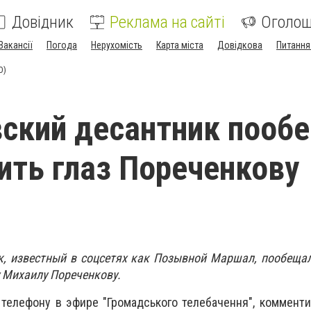
Довідник
Реклама на сайті
Оголо
Вакансії
Погода
Нерухомість
Карта міста
Довідкова
Питання
О)
ский десантник пооб
ить глаз Пореченкову
к, известный в соцсетях как Позывной Маршал, пообеща
у Михаилу Пореченкову.
телефону в эфире "Громадського телебачення", коммент