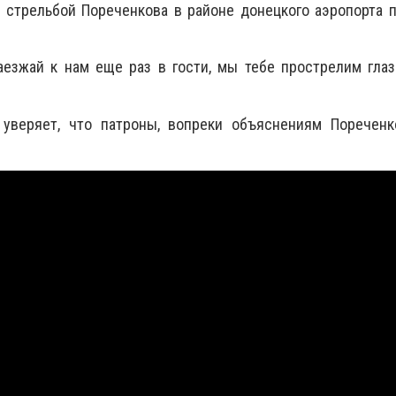
 стрельбой Пореченкова в районе донецкого аэропорта 
аезжай к нам еще раз в гости, мы тебе прострелим глаз
 уверяет, что патроны, вопреки объяснениям Пореченк