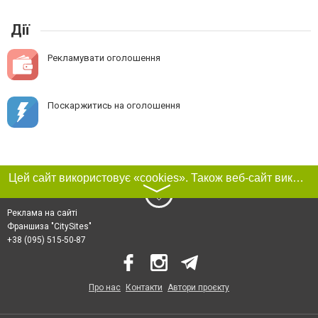
Дії
Рекламувати оголошення
Поскаржитись на оголошення
Цей сайт використовує «cookies». Також веб-сайт використовує інтернет-сервіс для збору технічних даних стосовно відвідувачів з метою отримання маркетингової та статистичної інформації. Умови обробки даних відвідувачів сайту див.
〉
Реклама на сайті
Франшиза "CitySites"
+38 (095) 515-50-87
Про нас
Контакти
Автори проєкту