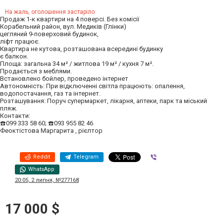
На жаль, оголошення застаріло
Продаж 1-к квартири на 4 поверсі. Без комісії
Корабельний район, вул. Медиків (Глінки)
цегляний 9-поверховий будинок,
ліфт працює.
Квартира не кутова, розташована всередині будинку
є балкон.
Площа: загальна 34 м² / житлова 19 м² / кухня 7 м².
Продається з меблями.
Встановлено бойлер, проведено інтернет
Автономність: При відключенні світла працюють: опалення,
водопостачання, газ та інтернет.
Розташування: Поруч супермаркет, лікарня, аптеки, парк та міський
пляж.
Контакти:
☎️099 333 58 60; ☎️093 955 82 46
Феоктістова Маргарита , рієлтор
Reddit
Telegram
Viber
WhatsApp
20:05, 2 липня, №277168
17 000 $