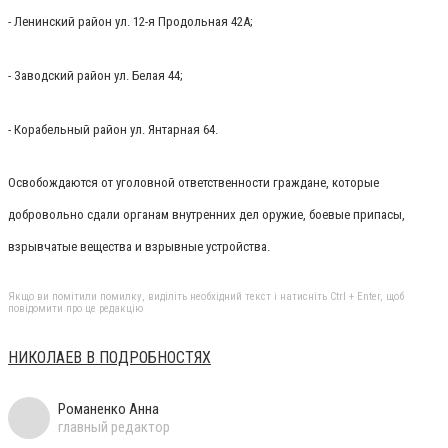
- Ленинский район ул. 12-я Продольная 42А;
- Заводский район ул. Белая 44;
- Корабельный район ул. Янтарная 64.
Освобождаются от уголовной ответственности граждане, которые
добровольно сдали органам внутренних дел оружие, боевые припасы,
взрывчатые вещества и взрывные устройства.
Якщо ви помітили помилку, виділіть необхідний текст і натисніть Ctrl + Enter, щоб
повідомити про це редакцію
НИКОЛАЕВ В ПОДРОБНОСТЯХ
Романенко Анна
главный редактор