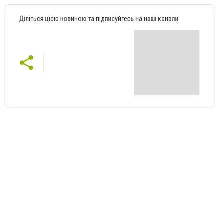
Діліться цією новиною та підписуйтесь на наші канали