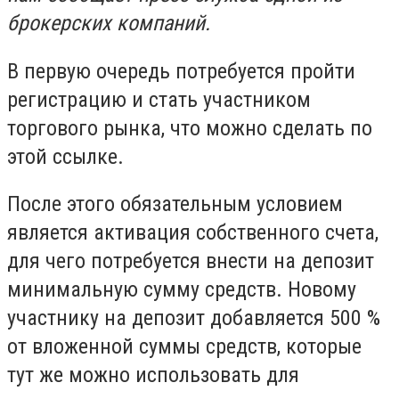
брокерских компаний.
В первую очередь потребуется пройти
регистрацию и стать участником
торгового рынка, что можно сделать по
этой ссылке.
После этого обязательным условием
является активация собственного счета,
для чего потребуется внести на депозит
минимальную сумму средств. Новому
участнику на депозит добавляется 500 %
от вложенной суммы средств, которые
тут же можно использовать для