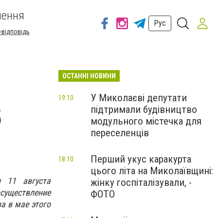
шення
Рус
-відповідь
ОСТАННІ НОВИНИ
У Миколаєві депутати
19:10
підтримали будівництво
5
модульного містечка для
переселенців
Перший укус каракурта
18:10
цього літа на Миколаївщині:
и 11 августа
жінку госпіталізували, -
существление
ФОТО
а в мае этого