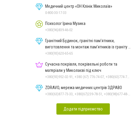
Медичний центр «ОН Клінік Миколаїв»
0-800-30-17-33
Психолог Ірина Музика
+380(96)839-46-02
Гранітний Будинок, гранітні пам'ятники,
виготовлення та монтаж пам'ятників із граніту в
Миколаєві
+380(93)620-65-65
Сучасна покрівля, покрівельні роботи та
матеріали у Миколаєві під ключ
+380(93)952-02-91, +380 (67) 776-74-07, +380(63)774-77-47
ZDRAVO, мережа медичних центрів ЗДРАВО
+380(63)877-73-33, +380(67)239-78-51, +380(98)677-48-87
Додати підприємство