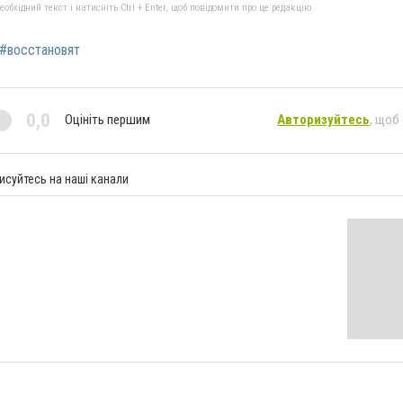
бхідний текст і натисніть Ctrl + Enter, щоб повідомити про це редакцію
#восстановят
0,0
Оцініть першим
Авторизуйтесь
, щоб
исуйтесь на наші канали