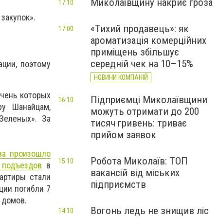
Миколаївщину накриє гроза
17:10
 закупок».
«Тихий продавець»: як
17:00
ароматизація комерційних
приміщень збільшує
середній чек на 10–15%
ции, поэтому
НОВИНИ КОМПАНІЙ
ечень которых
Підприємці Миколаївщини
16:10
ру Шанайцам,
можуть отримати до 200
Зеленых». За
тисяч гривень: триває
прийом заявок
ва произошло
Робота Миколаїв: ТОП
15:10
 подъездов
в
вакансій від міських
артиры стали
підприємств
ции погибли 7
 домов.
Вогонь ледь не знищив ліс
14:10