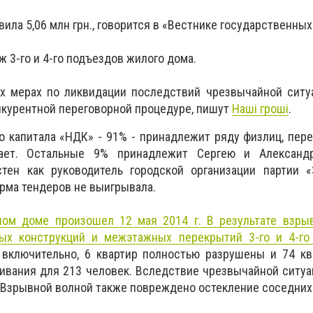
ила 5,06 млн грн., говорится в «Вестнике государственных
 3-го и 4-го подъездов жилого дома.
х мерах по ликвидации последствий чрезвычайной ситуа
нкурентной переговорной процедуре, пишут
Наші гроші
.
о капитала «НДК» - 91% - принадлежит ряду физлиц, пер
ает. Остальные 9% принадлежит Сергею и Александ
тен как руководитель городской организации партии «
рма тендеров не выигрывала.
ом доме произошел 12 мая 2014 г. В результате взры
ых конструкций и межэтажных перекрытий 3-го и 4-го
включительно, 6 квартир полностью разрушены и 74 кв
вания для 213 человек. Вследствие чрезвычайной ситуа
. Взрывной волной также повреждено остекление соседних