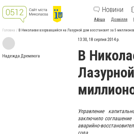
Новини
Афіша
Дозвілля
Головна
В Николаеве взорвавшийся на Лазурной дом восстановят за 5 миллионо
13:30, 18 серпня 2014 р.
В Никола
Надежда Дремлюга
Лазурной
миллион
Управление капитальн
заключило соглашение 
аварийно-восстановител
года.