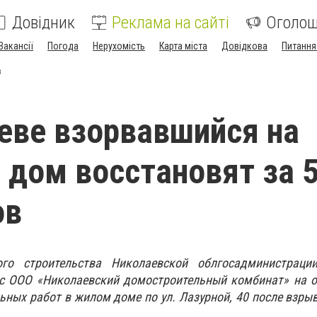
Довідник
Реклама на сайті
Оголо
Вакансії
Погода
Нерухомість
Карта міста
Довідкова
Питання
в
еве взорвавшийся на
 дом восстановят за 
ов
ого строительства Николаевской облгосадминистраци
с ООО «Николаевский домостроительный комбинат» на о
ьных работ в жилом доме по ул. Лазурной, 40 после взрыв