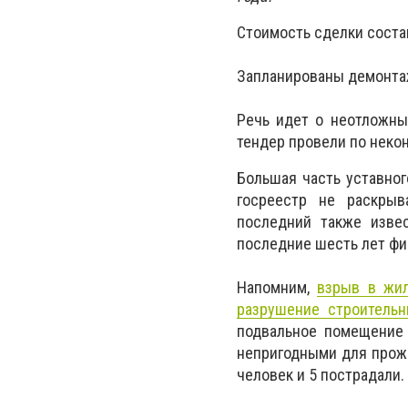
Стоимость сделки состав
Запланированы демонтаж
Речь идет о неотложны
тендер провели по неко
Большая часть уставног
госреестр не раскрыв
последний также извес
последние шесть лет фи
Напомним,
взрыв в жил
разрушение строительн
подвальное помещение 
непригодными для прожи
человек и 5 пострадали