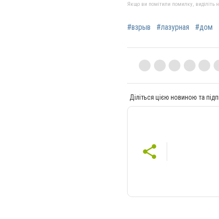
Якщо ви помітили помилку, виділіть нео
#взрыв
#лазурная
#дом
Діліться цією новиною та підп