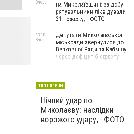
Вчора
на Миколаївщині: за добу
рятувальники ліквідували
31 пожежу, - ФОТО
Депутати Миколаївської
13:10
Вчора
міськради звернулися до
Верховної Ради та Кабміну
через дефіцит бюджету
ТОП НОВИНИ
Нічний удар по
Миколаєву: наслідки
ворожого удару, - ФОТО