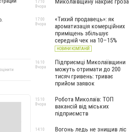
страции
Миколаївщину накриє гроза
17:10
Вчора
«Тихий продавець»: як
о.
17:00
Вчора
ароматизація комерційних
приміщень збільшує
середній чек на 10–15%
НОВИНИ КОМПАНІЙ
Підприємці Миколаївщини
16:10
Вчора
можуть отримати до 200
 оцінити
тисяч гривень: триває
прийом заявок
Робота Миколаїв: ТОП
15:10
Вчора
вакансій від міських
підприємств
Вогонь ледь не знищив ліс
14:10