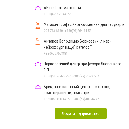
ANdent, стоматологія
+380(67)571-44-77
Магазин професійної косметики для перукарів
095 733 6380, +380(93)864-34-58
Антаков Володимир Борисович, лікар-
нейрохірург вищої категорії
+380679765388
Наркологічний центр професора Яновського
В.П.
+380(51)264-06-57, +380(97)538-97-07
Брик, наркологічний центр, психологи,
психотерапевти, психіатри
+380(67)400-44-77, +380(67)400-44-77
Додати підприємство