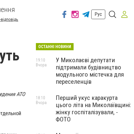
шення
Рус
-відповідь
ОСТАННІ НОВИНИ
уть
У Миколаєві депутати
19:10
Вчора
підтримали будівництво
модульного містечка для
переселенців
ведения АТО
Перший укус каракурта
18:10
Вчора
цього літа на Миколаївщині:
жінку госпіталізували, -
отдельной
ФОТО