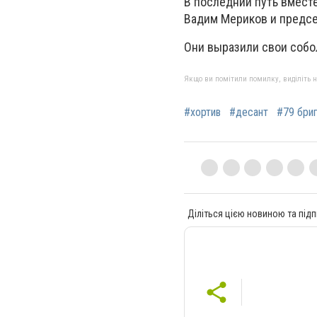
В последний путь вмест
Вадим Мериков и предсе
Они выразили свои собо
Якщо ви помітили помилку, виділіть нео
#хортив
#десант
#79 бри
Діліться цією новиною та підп