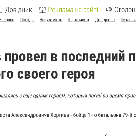
Довідник
Реклама на сайті
Оголо
Вакансії
Погода
Нерухомість
Карта міста
Довідкова
Питання
 провел в последний п
го своего героя
ощались с еще одним героем, который погиб во время про
еста Александровича Хортива - бойца 1-го батальона 79-й 