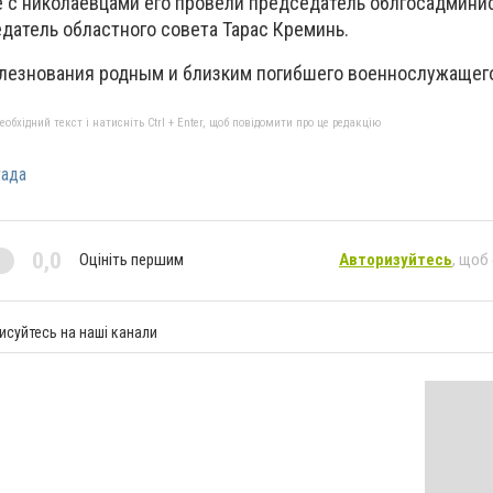
е с николаевцами его провели председатель облгосадмини
датель областного совета Тарас Креминь.
лезнования родным и близким погибшего военнослужащег
бхідний текст і натисніть Ctrl + Enter, щоб повідомити про це редакцію
гада
0,0
Оцініть першим
Авторизуйтесь
, щоб
исуйтесь на наші канали