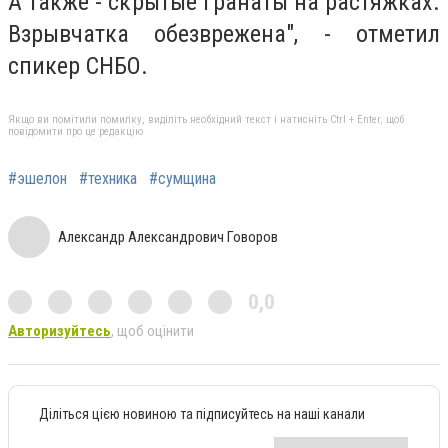
А также - скрытые гранаты на растяжках.
Взрывчатка обезврежена", - отметил
спикер СНБО.
Якщо ви помітили помилку, виділіть необхідний текст і натисніть Ctrl + Enter, щоб
повідомити про це редакцію
#эшелон
#техника
#сумщина
Александр Александрович Говоров
0,0
Авторизуйтесь
, щоб оцінити
Діліться цією новиною та підписуйтесь на наші канали