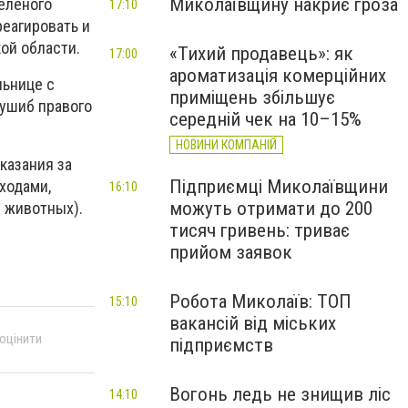
Миколаївщину накриє гроза
еленого
17:10
реагировать и
ой области.
«Тихий продавець»: як
17:00
ароматизація комерційних
льнице с
приміщень збільшує
 ушиб правого
середній чек на 10–15%
НОВИНИ КОМПАНІЙ
казания за
Підприємці Миколаївщини
ходами,
16:10
можуть отримати до 200
 животных).
тисяч гривень: триває
прийом заявок
Робота Миколаїв: ТОП
15:10
вакансій від міських
 оцінити
підприємств
Вогонь ледь не знищив ліс
14:10