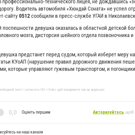
о профессионально-технического лицея, не дождавшись «з
орогу. Водитель автомобиля «Хюндай Соната» не успел от
ет-сайту
0512
сообщили в пресс-службе УГАИ в Николаевск
 поспешности девушка оказалась в областной детской бо
оловного мозга, дисторсия шейного отдела позвоночника и
девушка предстанет перед судом, который изберет меру на
татьи КУоАП (нарушение правил дорожного движения пеше
ми, которые управляют гужевым транспортом, и погонщики
бхідний текст і натисніть Ctrl + Enter, щоб повідомити про це редакцію
0,0
Оцініть першим
Авторизуйтесь
, щоб
исуйтесь на наші канали