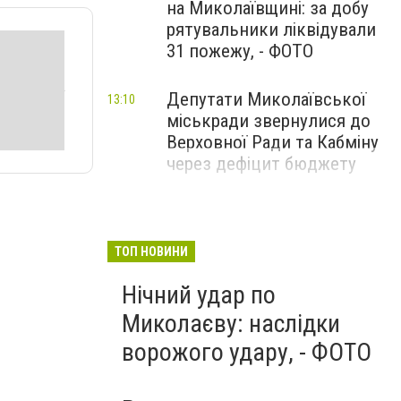
на Миколаївщині: за добу
рятувальники ліквідували
31 пожежу, - ФОТО
Депутати Миколаївської
13:10
міськради звернулися до
Верховної Ради та Кабміну
через дефіцит бюджету
ТОП НОВИНИ
Нічний удар по
Миколаєву: наслідки
ворожого удару, - ФОТО