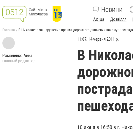
Новини
Афіша
Дозвілля
Головна
В Николаеве за нарушение правил дорожного движения накажут постра
11:07, 14 червня 2011 р.
В Никола
Романенко Анна
главный редактор
дорожно
пострад
пешеход
10 июня в 16:50 в г. Ник