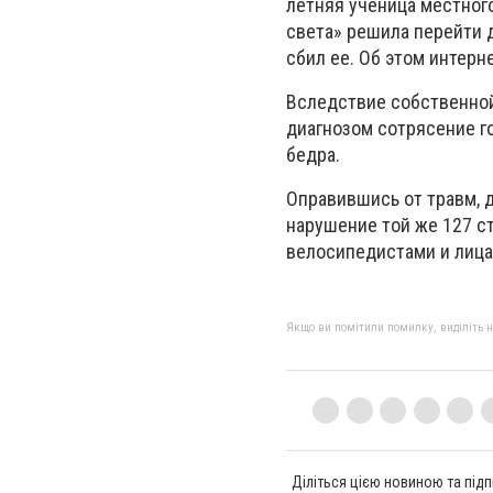
летняя ученица местног
света» решила перейти д
сбил ее. Об этом интерн
Вследствие собственной
диагнозом сотрясение г
бедра.
Оправившись от травм, 
нарушение той же 127 с
велосипедистами и лица
Якщо ви помітили помилку, виділіть нео
Діліться цією новиною та підп