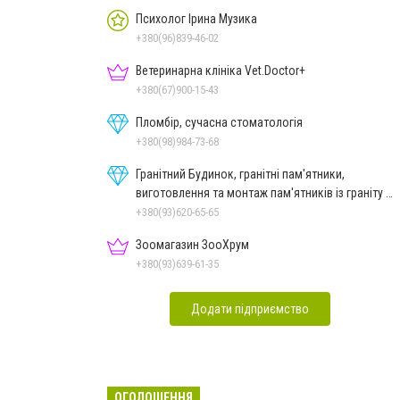
Психолог Ірина Музика
+380(96)839-46-02
Ветеринарна клініка Vet.Doctor+
+380(67)900-15-43
Пломбір, сучасна стоматологія
+380(98)984-73-68
Гранітний Будинок, гранітні пам'ятники,
виготовлення та монтаж пам'ятників із граніту в
Миколаєві
+380(93)620-65-65
Зоомагазин ЗооХрум
+380(93)639-61-35
Додати підприємство
ОГОЛОШЕННЯ