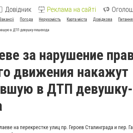
Довідник
Реклама на сайті
Оголо
Вакансії
Погода
Нерухомість
Карта міста
Довідкова
Питання
давшую в ДТП девушку-пешехода
еве за нарушение пра
го движения накажут
авшую в ДТП девушку-
а
олаеве на перекрестке улиц пр. Героев Сталинграда и пер. Г