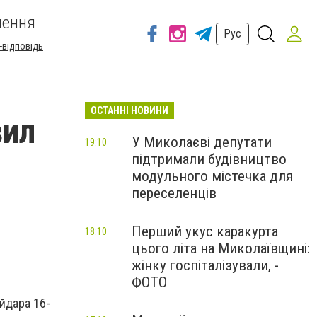
шення
Рус
-відповідь
ОСТАННІ НОВИНИ
вил
У Миколаєві депутати
19:10
підтримали будівництво
модульного містечка для
переселенців
Перший укус каракурта
18:10
цього літа на Миколаївщині:
жінку госпіталізували, -
ФОТО
айдара 16-