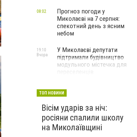
Прогноз погоди у
08:02
Миколаєві на 7 серпня:
спекотний день з ясним
небом
У Миколаєві депутати
19:10
Вчора
підтримали будівництво
модульного містечка для
переселенців
ТОП НОВИНИ
Вісім ударів за ніч:
росіяни спалили школу
на Миколаївщині