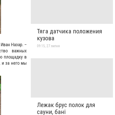
Тяга датчика положения
кузова
Иван Назар. –
09:15, 27 липня
ство важных
ую площадку в
 и за него мы
Лежак брус полок для
сауни, бані