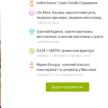
hotline.finance: Сервіс Онлайн Страхування
Life Altera. Альтера, наркологічний центр,
лікування наркоманії, лікування алкоголізму,
зняття ломки
+380(97)741-44-47
Гранітний Будинок, гранітні пам'ятники,
виготовлення та монтаж пам'ятників із граніту в
Миколаєві
+380(93)620-65-65
ELESA + GANTER, промислова фурнітура
0443002212, 0800750875, +380(98)011-84-55
Марина Білодєд - клінічний психолог,
психотерапевт та супервізор у Миколаєві
+380(50)161-11-34, +380(93)667-46-99
Додати підприємство