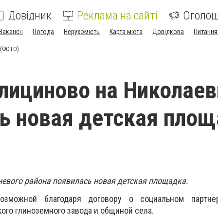
Довідник
Реклама на сайті
Оголо
Вакансії
Погода
Нерухомість
Карта міста
Довідкова
Питання
 (ФОТО)
алициново на Николае
ь новая детская пло
невого района появилась новая детская площадка.
возможной благодаря договору о социальном партне
ого глиноземного завода и общиной села.