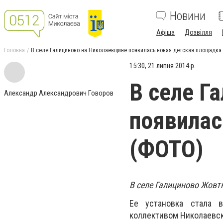
Новини
Афіша
Дозвілля
Головна
В селе Галициново на Николаевщине появилась новая детская площадка
15:30, 21 липня 2014 р.
В селе Г
Александр Александрович Говоров
появилас
(ФОТО)
В селе Галициново Жовт
Ее установка стала 
коллективом Николаевск