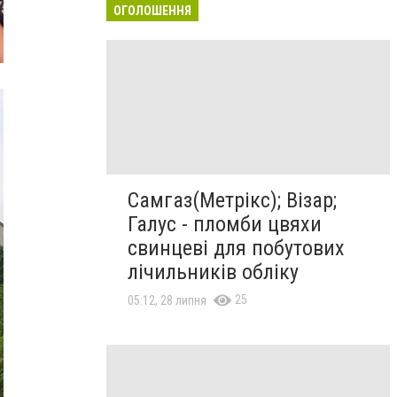
ОГОЛОШЕННЯ
Самгаз(Метрікс); Візар;
Галус - пломби цвяхи
свинцеві для побутових
лічильників обліку
25
05:12, 28 липня