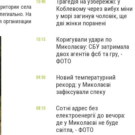
Трагедія на узбережжі: у
10:40
рритории села
Коблевому через вибух міни
легиально. На
у морі загинув чоловік, ще
я организации
дві жінки поранені
Коригували удари по
10:15
Миколаєву: СБУ затримала
двох агентів фсб та гру, -
ФОТО
Новий температурний
09:30
рекорд: у Миколаєві
зафіксували спеку
Сотні адрес без
08:10
електроенергії до вечора:
де у Миколаєві не буде
світла, - ФОТО