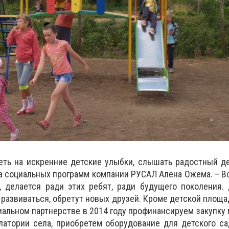
еть на искренние детские улыбки, слышать радостный де
а социальных программ компании РУСАЛ Алена Ожема. – Вс
, делается ради этих ребят, ради будущего поколения.
 развиваться, обретут новых друзей. Кроме детской площа
циальном партнерстве в 2014 году профинансируем закупку
латории села, приобретем оборудование для детского с