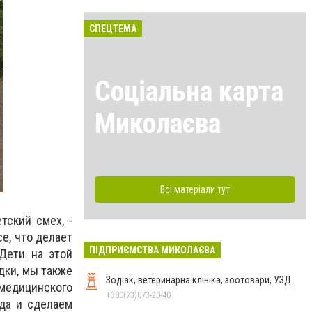
СПЕЦТЕМА
Соціальна карта
Миколаєва
Всі матеріали тут
тский смех, -
е, что делает
ПІДПРИЄМСТВА МИКОЛАЄВА
 Дети на этой
дки, мы также
Зодіак, ветеринарна клініка, зоотовари, УЗД
 медицинского
+380(73)073-20-40
ада и сделаем