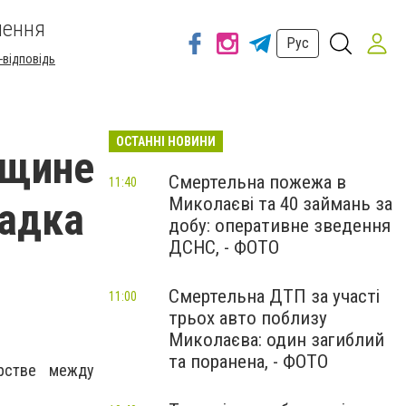
шення
Рус
-відповідь
ОСТАННІ НОВИНИ
вщине
Смертельна пожежа в
11:40
Миколаєві та 40 займань за
щадка
добу: оперативне зведення
ДСНС, - ФОТО
Смертельна ДТП за участі
11:00
трьох авто поблизу
Миколаєва: один загиблий
та поранена, - ФОТО
рстве между