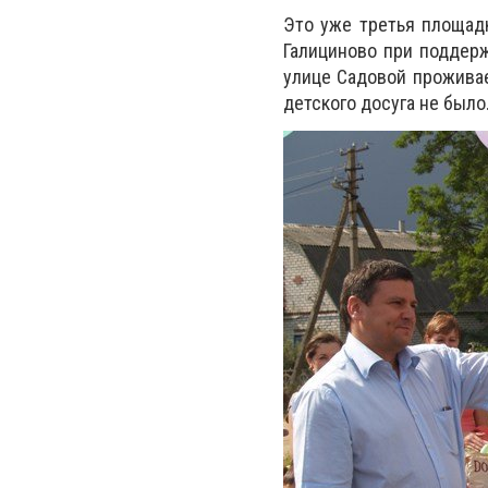
Это уже третья площадк
Галициново при поддерж
улице Садовой проживае
детского досуга не было