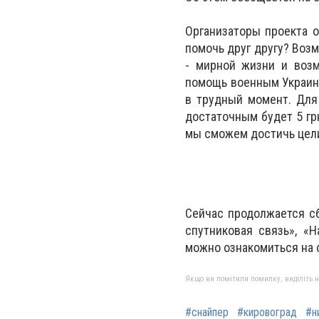
Организаторы проекта о
помочь друг другу? Возм
- мирной жизни и возм
помощь военным Украины
в трудный момент. Для
достаточным будет 5 грн
мы сможем достичь цел
Сейчас продолжается с
спутниковая связь», «
можно ознакомиться на с
Якщо ви помітили помилку, виділіть нео
#снайпер
#кировоград
#н