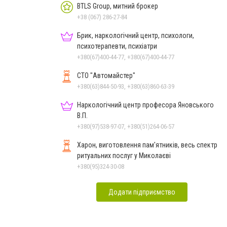
BTLS Group, митний брокер
+38 (067) 286-27-84
Брик, наркологічний центр, психологи,
психотерапевти, психіатри
+380(67)400-44-77, +380(67)400-44-77
СТО "Автомайстер"
+380(63)844-50-93, +380(63)860-63-39
Наркологічний центр професора Яновського
В.П.
+380(97)538-97-07, +380(51)264-06-57
Харон, виготовлення пам'ятників, весь спектр
ритуальних послуг у Миколаєві
+380(95)324-30-08
Додати підприємство