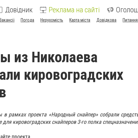
Довідник
Реклама на сайті
Оголо
Вакансії
Погода
Нерухомість
Карта міста
Довідкова
Питання
ы из Николаева
али кировоградских
в
ы в рамках проекта «Народный снайпер» собрали средст
 для кировоградских снайперов 3-го полка спецназначени
айте проекта.