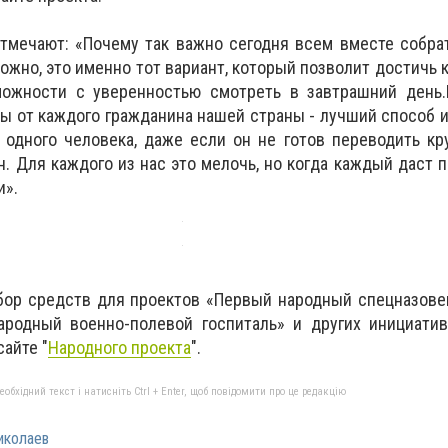
тмечают: «Почему так важно сегодня всем вместе собра
ожно, это именно тот вариант, который позволит достичь 
ожности с уверенностью смотреть в завтрашний день.
 от каждого гражданина нашей страны - лучший способ 
 одного человека, даже если он не готов переводить к
. Для каждого из нас это мелочь, но когда каждый даст п
и».
бор средств для проектов «Первый народный спецназове
Народный военно-полевой госпиталь» и других инициати
айте "
Народного проекта
".
бхідний текст і натисніть Ctrl + Enter, щоб повідомити про це редакцію
иколаев