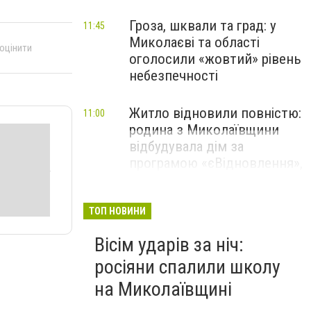
Гроза, шквали та град: у
11:45
Миколаєві та області
 оцінити
оголосили «жовтий» рівень
небезпечності
Житло відновили повністю:
11:00
родина з Миколаївщини
відбудувала дім за
програмою «єВідновлення»,
- ФОТО
ТОП НОВИНИ
Вісім ударів за ніч:
росіяни спалили школу
на Миколаївщині