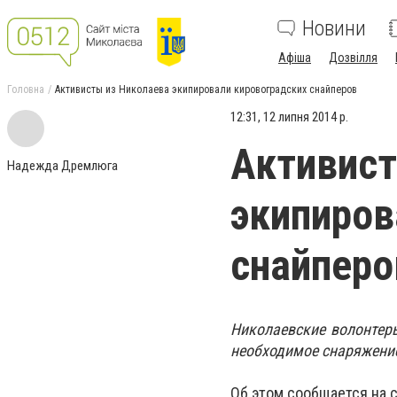
Новини
Афіша
Дозвілля
Головна
Активисты из Николаева экипировали кировоградских снайперов
12:31, 12 липня 2014 р.
Активист
Надежда Дремлюга
экипиров
снайперо
Николаевские волонтер
необходимое снаряжение
Об этом сообщается на с