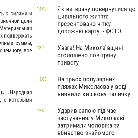
Як ветерану повернутися до
14:00
ть с силами и
цивільного життя:
конечной цели
презентовано чітку
Материальная
дорожню карту, - ФОТО
их поддержать
рупные суммы,
Увага! На Миколаївщині
13:10
онемногу, все
оголошено повітряну
тривогу
На трьох популярних
13:00
пляжах Миколаєва у воді
ц», «Народная
виявили кишкову паличку
в, с которыми
Ударив сапою під час
12:00
частування: у Миколаєві
затримали чоловіка за
вбивство знайомого