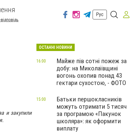
шення
Рус
-відповідь
ОСТАННІ НОВИНИ
Майже пів сотні пожеж за
16:00
добу: на Миколаївщині
вогонь охопив понад 43
гектари сухостою, - ФОТО
Батьки першокласників
15:00
можуть отримати 5 тисяч
ва и закупили
за програмою «Пакунок
я.
школяра»: як оформити
виплату