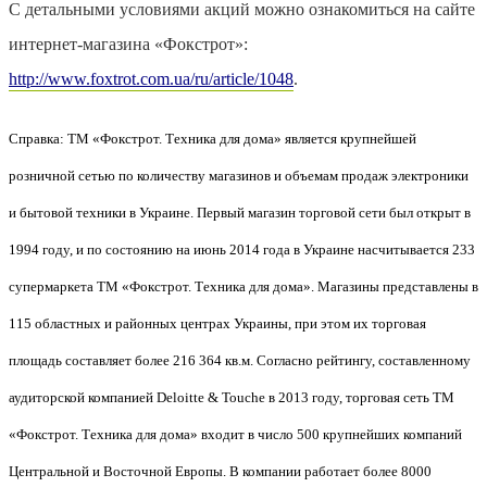
С детальными условиями акций можно ознакомиться на сайте
интернет-магазина «Фокстрот»:
http
://
www
.
foxtrot
.
com
.
ua
/
ru
/
article
/1048
.
Справка: ТМ «Фокстрот. Техника для дома» является
крупнейшей
розничной сетью
по количеству магазинов и
объемам продаж электроники
и бытовой техники в Украине
. Первый магазин торговой сети был открыт в
1994 году, и по состоянию на июнь 2014 года в Украине насчитывается 233
супермаркета ТМ «Фокстрот. Техника для дома». Магазины представлены в
115 областных и районных центрах Украины, при этом их торговая
площадь составляет более 216 364 кв.м. Согласно рейтингу, составленному
аудиторской компанией Deloitte & Touche в 2013 году, торговая сеть ТМ
«Фокстрот. Техника для дома» входит в число 500 крупнейших компаний
Центральной и Восточной Европы. В компании работает более 8000