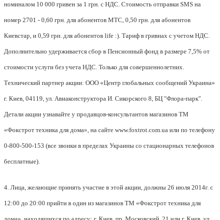
номиналом 10 000 гривен за 1 грн. с НДС. Стоимость отправки SMS на
номер 2701 - 0,60 грн. для абонентов МТС, 0,50 грн. для абонентов
Киевстар, и 0,59 грн. для абонентов life :). Тариф в гривнах с учетом НДС.
Дополнительно удерживается сбор в Пенсионный фонд в размере 7,5% от
стоимости услуги без учета НДС. Только для совершеннолетних.
Технический партнер акции: ООО «Центр глобальных сообщений Украина»
г. Киев, 04119, ул. Авиаконструктора И. Сикорского 8, БЦ "Флора-парк".
Детали акции узнавайте у продавцов-консультантов магазинов ТМ
«Фокстрот техника для дома», на сайте www.foxtrot.com.ua или по телефону
0-800-500-153 (все звонки в пределах Украины со стационарных телефонов
бесплатные).
4.
Лица, желающие принять участие в этой акции, должны 26 июля 2014г. с
12:00 до 20:00 прийти в один из магазинов ТМ «Фокстрот техника для
дома», находящихся по адресу: г. Киев, пр. Московский, 21 или г. Киев, ул.