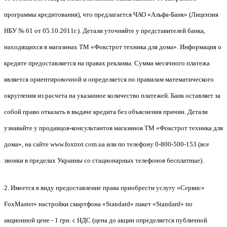
программы кредитования), что предлагается ЧАО «Альфа-Банк» (Лицензия
НБУ № 61 от 05.10.2011г.). Детали уточняйте у представителей банка,
находящихся в магазинах ТМ «Фокстрот техника для дома». Информация о
кредите предоставляется на правах рекламы. Сумма месячного платежа
является ориентировочной и определяется по правилам математического
округления из расчета на указанное количество платежей. Банк оставляет за
собой право отказать в выдаче кредита без объяснения причин. Детали
узнавайте у продавцов-консультантов магазинов ТМ «Фокстрот техника для
дома», на сайте www.foxtrot.com.ua или по телефону 0-800-500-153 (все
звонки в пределах Украины со стационарных телефонов бесплатные).
2.
Имеется в виду предоставление права приобрести услугу «Сервис»
FoxMaster» настройки смартфона «Standard» пакет «Standard» по
акционной цене - 1 грн. с НДС (цена до акции определяется публичной