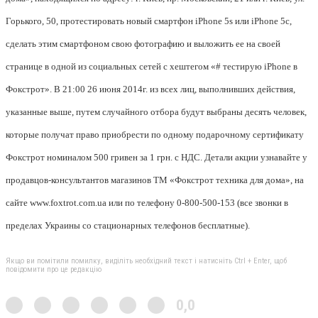
Горького, 50, протестировать новый смартфон
i
P
h
one 5
s
или iPhone 5
c
,
сделать этим смартфоном свою фотографию и выложить ее на своей
странице в одной из социальных сетей с хештегом «# тестирую
i
P
h
one в
Фокстрот». В 21:00 26 июня 2014г. из всех лиц, выполнивших действия,
указанные выше, путем случайного отбора будут выбраны десять человек,
которые получат право приобрести по одному подарочному сертификату
Фокстрот номиналом 500 гривен за 1 грн. с НДС. Детали акции узнавайте у
продавцов-консультантов магазинов ТМ «Фокстрот техника для дома», на
сайте www.foxtrot.com.ua или по телефону 0-800-500-153 (все звонки в
пределах Украины со стационарных телефонов бесплатные).
Якщо ви помітили помилку, виділіть необхідний текст і натисніть Ctrl + Enter, щоб
повідомити про це редакцію
0,0