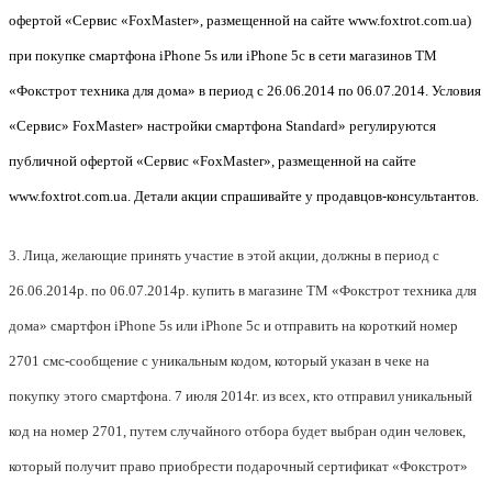
офертой «Сервис «FoxMaster», размещенной на сайте www.foxtrot.com.ua)
при покупке смартфона iPhone 5s или iPhone 5c в сети магазинов ТМ
«Фокстрот техника для дома» в период с 26.06.2014 по 06.07.2014. Условия
«Сервис» FoxMaster» настройки смартфона Standard» регулируются
публичной офертой «Сервис «FoxMaster», размещенной на сайте
www.foxtrot.com.ua. Детали акции спрашивайте у продавцов-консультантов.
3.
Лица, желающие принять участие в этой акции, должны в период с
26.06.2014р. по 06.07.2014р. купить в магазине ТМ «Фокстрот техника для
дома» смартфон
iPh
one 5
s
или iPhone 5
c
и отправить на короткий номер
2701 смс-сообщение с уникальным кодом, который указан в чеке на
покупку этого смартфона. 7 июля 2014г. из всех, кто отправил уникальный
код на номер 2701, путем случайного отбора будет выбран один человек,
который получит право приобрести подарочный сертификат «Фокстрот»