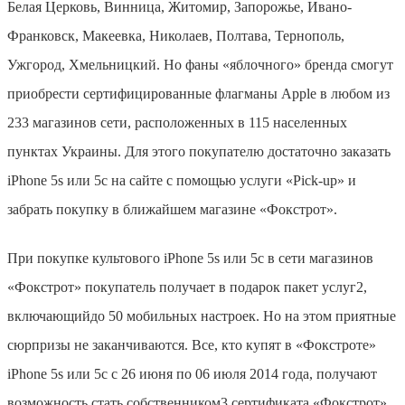
Белая Церковь, Винница, Житомир, Запорожье, Ивано-
Франковск, Макеевка, Николаев, Полтава, Тернополь,
Ужгород, Хмельницкий. Но фаны «яблочного» бренда смогут
приобрести сертифицированные флагманы
Apple
в любом из
233 магазинов сети, расположенных в 115 населенных
пунктах Украины. Для этого покупателю достаточно заказать
i
Рhone 5s или 5c на сайте с помощью услуги
«
Pick
-
up
»
и
забрать покупку в ближайшем магазине «Фокстрот».
При покупке культового
i
Рhone 5s или 5c в сети магазинов
«Фокстрот» покупатель получает в подарок пакет услуг
2
,
включающий
до 50 мобильных настроек. Но на этом приятные
сюрпризы не заканчиваются. Все, кто купят в «Фокстроте»
i
Рhone 5
s
или 5
c
с 26 июня по 06 июля 2014 года, получают
возможность стать собственником
3
сертификата «Фокстрот»