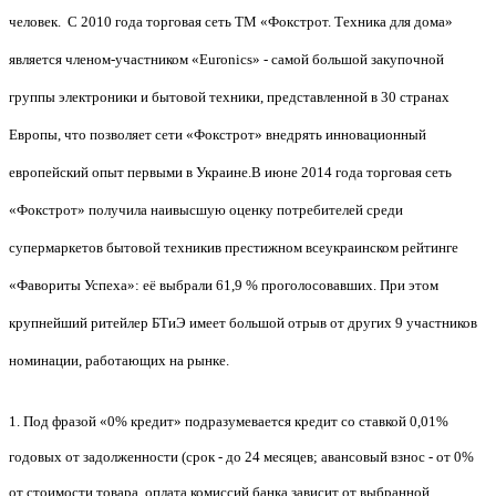
человек. С 2010 года торговая сеть ТМ «Фокстрот. Техника для дома»
является членом-участником «Euronics» - самой большой закупочной
группы электроники и бытовой техники, представленной в 30 странах
Европы, что позволяет сети «Фокстрот» внедрять инновационный
европейский опыт первыми в Украине.
В июне 2014 года торговая сеть
«Фокстрот» получила наивысшую оценку потребителей среди
супермаркетов бытовой техники
в
престижном всеукраинском рейтинге
«Фавориты Успеха»: её выбрали 61,9 % проголосовавших. При этом
крупнейший ритейлер БТиЭ имеет большой отрыв от других 9 участников
номинации, работающих на рынке.
1.
Под фразой «0% кредит» подразумевается кредит со ставкой 0,01%
годовых от задолженности (срок - до 24 месяцев; авансовый взнос - от 0%
от стоимости товара, оплата комиссий банка зависит от выбранной