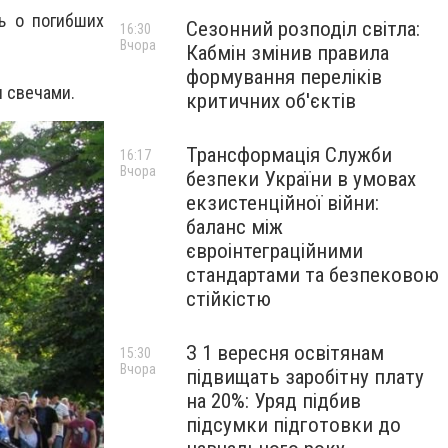
ть о погибших
Сезонний розподіл світла:
16:30
Вчора
Кабмін змінив правила
формування переліків
и свечами.
критичних об'єктів
Трансформація Служби
16:17
Вчора
безпеки України в умовах
екзистенційної війни:
баланс між
євроінтеграційними
стандартами та безпековою
стійкістю
З 1 вересня освітянам
15:30
Вчора
підвищать заробітну плату
на 20%: Уряд підбив
підсумки підготовки до