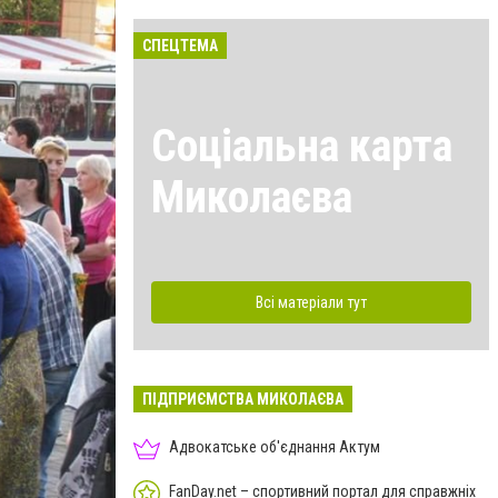
СПЕЦТЕМА
Соціальна карта
Миколаєва
Всі матеріали тут
ПІДПРИЄМСТВА МИКОЛАЄВА
Адвокатське об'єднання Актум
FanDay.net – спортивний портал для справжніх