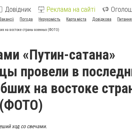
Довідник
Реклама на сайті
Оголо
Вакансії
Погода
Нерухомість
Карта міста
Довідкова
Питання
ших на востоке страны военных (ФОТО)
ами «Путин-сатана»
цы провели в последн
ибших на востоке стр
 (ФОТО)
ший ход со свечами.