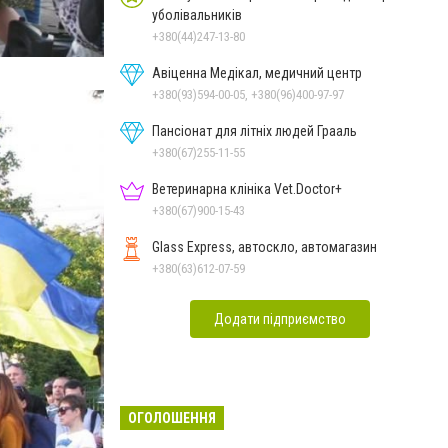
уболівальників
+380(44)247-13-80
Авіценна Медікал, медичний центр
+380(93)594-00-05, +380(96)400-97-97
Пансіонат для літніх людей Грааль
+380(67)255-11-55
Ветеринарна клініка Vet.Doctor+
+380(67)900-15-43
Glass Express, автоскло, автомагазин
+380(63)612-07-59
Додати підприємство
ОГОЛОШЕННЯ