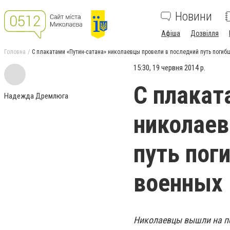
Новини
Афіша
Дозвілля
Головна
С плакатами «Путин-сатана» николаевцы провели в последний путь погиб
15:30, 19 червня 2014 р.
С плакат
Надежда Дремлюга
николаев
путь пог
военных
Николаевцы вышли на пе