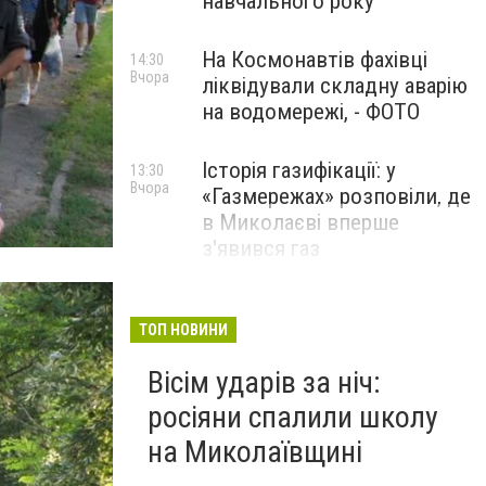
навчального року
На Космонавтів фахівці
14:30
Вчора
ліквідували складну аварію
на водомережі, - ФОТО
Історія газифікації: у
13:30
Вчора
«Газмережах» розповіли, де
в Миколаєві вперше
з'явився газ
Літній відпочинок у
13:00
Вчора
Миколаєві 2026: шукаємо
ТОП НОВИНИ
нові враження та
Вісім ударів за ніч:
перезавантаження
росіяни спалили школу
ПАРТНЕРСЬКИЙ СПЕЦПРОЄКТ
на Миколаївщині