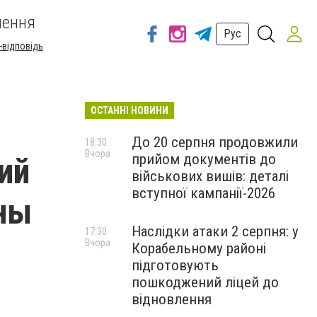
шення
Рус
-відповідь
ОСТАННІ НОВИНИ
До 20 серпня продовжили
18:30
Вчора
прийом документів до
ий
військових вишів: деталі
вступної кампанії-2026
аны
Наслідки атаки 2 серпня: у
17:30
Вчора
Корабельному районі
підготовують
пошкоджений ліцей до
відновлення