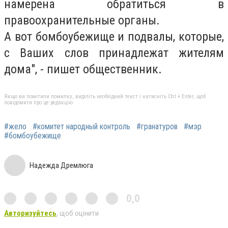
намерена обратиться в
правоохранительные органы.
А вот бомбоубежище и подвалы, которые,
с Ваших слов принадлежат жителям
дома", - пишет общественник.
Якщо ви помітили помилку, виділіть необхідний текст і натисніть Ctrl + Enter, щоб
повідомити про це редакцію
#жело
#комитет народный контроль
#гранатуров
#мэр
#бомбоубежище
Надежда Дремлюга
0,0
Авторизуйтесь
, щоб оцінити