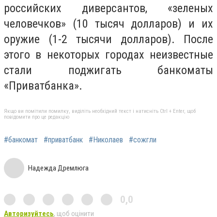
российских диверсантов, «зеленых
человечков» (10 тысяч долларов) и их
оружие (1-2 тысячи долларов). После
этого в некоторых городах неизвестные
стали поджигать банкоматы
«Приватбанка».
Якщо ви помітили помилку, виділіть необхідний текст і натисніть Ctrl + Enter, щоб
повідомити про це редакцію
#банкомат
#приватбанк
#Николаев
#сожгли
Надежда Дремлюга
0,0
Авторизуйтесь
, щоб оцінити