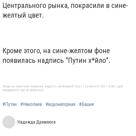
Центрального рынка, покрасили в сине-
желтый цвет.
Кроме этого, на сине-желтом фоне
появилась надпись "Путин х*йло".
Якщо ви помітили помилку, виділіть необхідний текст і натисніть Ctrl + Enter, щоб
повідомити про це редакцію
#Путин
#Николаев
#водонапорная
#башня
Надежда Дремлюга