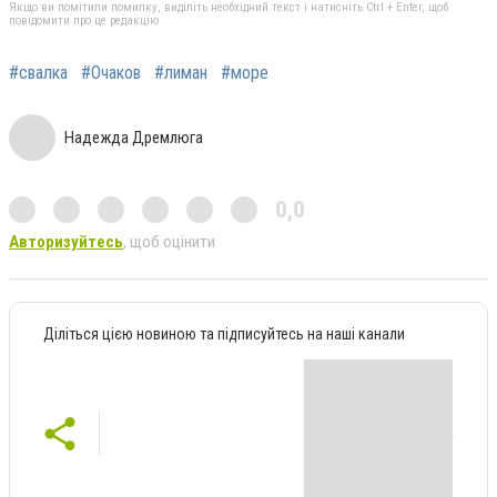
Якщо ви помітили помилку, виділіть необхідний текст і натисніть Ctrl + Enter, щоб
повідомити про це редакцію
#свалка
#Очаков
#лиман
#море
Надежда Дремлюга
0,0
Авторизуйтесь
, щоб оцінити
Діліться цією новиною та підписуйтесь на наші канали