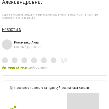
Александровна.
Якщо ви помітили помилку, виділіть необхідний текст і натисніть Ctrl + Enter, щоб
повідомити про це редакцію
НОВОСТИ N
Романенко Анна
главный редактор
0,0
Авторизуйтесь
, щоб оцінити
Діліться цією новиною та підписуйтесь на наші канали