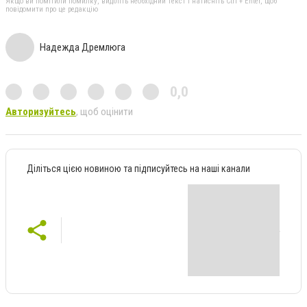
Якщо ви помітили помилку, виділіть необхідний текст і натисніть Ctrl + Enter, щоб
повідомити про це редакцію
Надежда Дремлюга
0,0
Авторизуйтесь
, щоб оцінити
Діліться цією новиною та підписуйтесь на наші канали