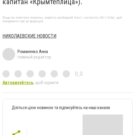
капитан «Крымтеплица»).
Якщо ви помітили помилку, виділіть необхідний текст і натисніть Ctrl + Enter, щоб
повідомити про це редакцію
НИКОЛАЕВСКИЕ НОВОСТИ
Романенко Анна
главный редактор
0,0
Авторизуйтесь
, щоб оцінити
Діліться цією новиною та підписуйтесь на наші канали