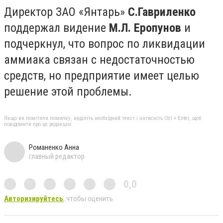
Директор ЗАО «Янтарь»
С.Гавриленко
поддержал видение
М.Л. Еропунов
и
подчеркнул, что вопрос по ликвидации
аммиака связан с недостаточностью
средств, но предприятие имеет целью
решение этой проблемы.
Якщо ви помітили помилку, виділіть необхідний текст і натисніть Ctrl + Enter, щоб
повідомити про це редакцію
Романенко Анна
главный редактор
0,0
Авторизируйтесь
, чтобы оценить