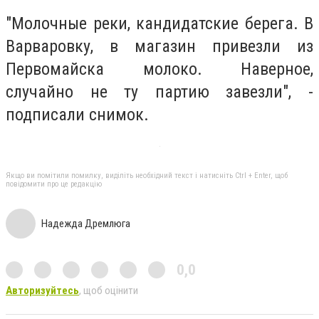
"Молочные реки, кандидатские берега. В
Варваровку, в магазин привезли из
Первомайска молоко. Наверное,
случайно не ту партию завезли", -
подписали снимок.
Якщо ви помітили помилку, виділіть необхідний текст і натисніть Ctrl + Enter, щоб
повідомити про це редакцію
Надежда Дремлюга
0,0
Авторизуйтесь
, щоб оцінити