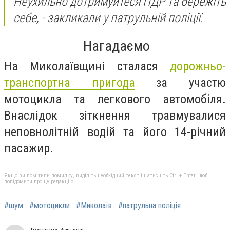
Неухильно дотримуйтеся ПДР та бережіть
себе
, - закликали у патрульній поліції.
Нагадаємо
На Миколаївщині сталася
дорожньо-
транспортна пригода
за участю
мотоцикла та легкового автомобіля.
Внаслідок зіткнення травмувалися
неповнолітній водій та його 14-річний
пасажир.
Якщо ви помітили помилку, виділіть необхідний текст і натисніть Ctrl + Enter, щоб
повідомити про це редакцію
#шум
#мотоцикли
#Миколаїв
#патрульна поліція