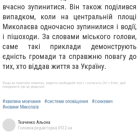
вчасно зупинитися. Він також поділився
випадком, коли на центральній площі
Миколаєва одночасно зупинилися і водії,
і пішоходи. За словами міського голови,
саме такі приклади демонструють
єдність громади та справжню повагу до
тих, хто віддав життя за Україну.
Якщо ви помітили помилку, виділіть необхідний текст і натисніть Ctrl + Enter, щоб
повідомити про це редакцію
#хвилина мовчання
#системи оповіщення
#сєнкевич
#новини Миколаїв
Ткаченко Альона
Головна редакторка 0512.ua