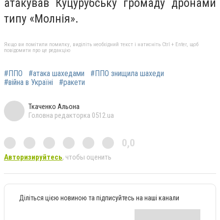
атакував Куцурубську громаду дронами
типу «Молнія».
Якщо ви помітили помилку, виділіть необхідний текст і натисніть Ctrl + Enter, щоб
повідомити про це редакцію
#ППО
#атака шахедами
#ППО знищила шахеди
#війна в Україні
#ракети
Ткаченко Альона
Головна редакторка 0512.ua
0,0
Авторизируйтесь
, чтобы оценить
Діліться цією новиною та підписуйтесь на наші канали