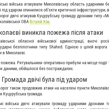
йські війська атакували Миколаївську область ударними б
і під ударом опинилися об’єкти критичної інфраструктури, 
орог двічі атакував Куцурубську громаду дронами типу «Мо
колаївської ОВА
Віталій Кім.
колаєві виникла пожежа після атаки
вської обласної військової адміністрації, вночі росі
ударні безпілотники типу Shahed. Однією з цілей ворога 
и в Миколаєві.
 пожежа. Рятувальники оперативно прибули на місце події 
ми даними, обійшлося без постраждалих.
Громада двічі була під ударом
орог також продовжив атаки на населені пункти Миколаївс
я Куцурубська громада.
кі війська двічі атакували громаду ударними дронами т