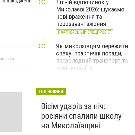
х пошкоджень
Літній відпочинок у
13:00
Миколаєві 2026: шукаємо
нові враження та
перезавантаження
ПАРТНЕРСЬКИЙ СПЕЦПРОЄКТ
Як миколаївцям пережити
12:30
спеку: практичні поради,
 оцінити
прохолодний транспорт та
нові локації з
«туманчиками»
Смертельна пожежа в
11:40
ТОП НОВИНИ
Миколаєві та 40 займань за
Вісім ударів за ніч:
добу: оперативне зведення
ДСНС, - ФОТО
росіяни спалили школу
на Миколаївщині