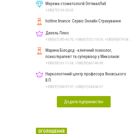
Мережа стоматологій ОптімалЛаб
+380(73)124-55-65
hotline.finance: Сервіс Онлайн Страхування
Дизель Плюс
+380(67)785-45-70, +380(67)512-10-29, +380(95)679-54-71, +380(93)982-27-24, +380(51)248-33-48
Марина Білодєд - клінічний психолог,
психотерапевт та супервізор у Миколаєві
+380(50)161-11-34, +380(93)667-46-99
Наркологічний центр професора Яновського
В.П.
+380(97)538-97-07, +380(51)264-06-57
Додати підприємство
ОГОЛОШЕННЯ