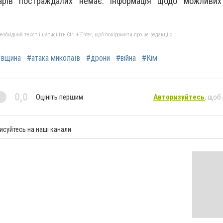
арів постраждалих немає. Інформація щодо можливи
бхідний текст і натисніть Ctrl + Enter, щоб повідомити про це редакцію
ївщина
#атака миколаїв
#дрони
#війна
#Кім
0,0
Оцініть першим
Авторизуйтесь
, щоб
исуйтесь на наші канали