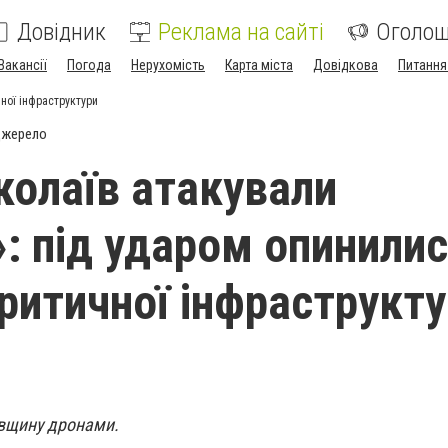
Довідник
Реклама на сайті
Оголо
Вакансії
Погода
Нерухомість
Карта міста
Довідкова
Питання
ної інфраструктури
джерело
колаїв атакували
: під ударом опинили
критичної інфраструкт
вщину дронами.