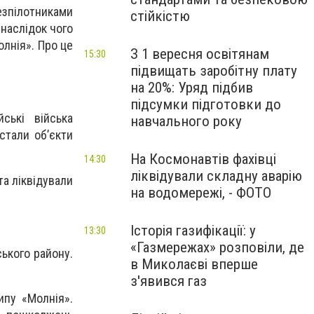
езпілотниками
стійкістю
внаслідок чого
лнія». Про це
З 1 вересня освітянам
15:30
підвищать заробітну плату
на 20%: Уряд підбив
підсумки підготовки до
йські війська
навчального року
стали об’єкти
На Космонавтів фахівці
14:30
ліквідували складну аварію
та ліквідували
на водомережі, - ФОТО
Історія газифікації: у
13:30
«Газмережах» розповіли, де
ького району.
в Миколаєві вперше
з'явився газ
ипу «Молнія».