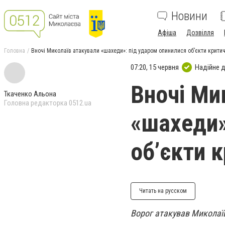
Новини
Афіша
Дозвілля
Головна
Вночі Миколаїв атакували «шахеди»: під ударом опинилися об’єкти критич
07:20, 15 червня
Надійне 
Вночі Ми
Ткаченко Альона
Головна редакторка 0512.ua
«шахеди»
об’єкти 
Читать на русском
Ворог атакував Миколаї