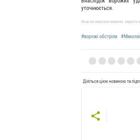
Внаслідок ворожих уд
уточнюється.
Якщо ви помітили помилку, виділіть нео
#ворожі обстріли
#Микола
Діліться цією новиною та підп