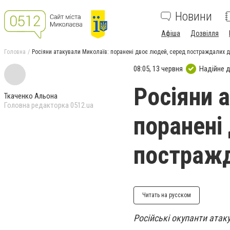
Новини
Афіша
Дозвілля
Головна
Росіяни атакували Миколаїв: поранені двоє людей, серед постраждалих 
08:05, 13 червня
Надійне 
Росіяни 
Ткаченко Альона
Головна редакторка 0512.ua
поранені
постражд
Читать на русском
Російські окупанти атак