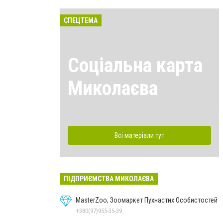
СПЕЦТЕМА
Соціальна карта
Миколаєва
Всі матеріали тут
ПІДПРИЄМСТВА МИКОЛАЄВА
MasterZoo, Зоомаркет Пухнастих Особистостей
+380(97)955-35-39