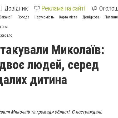
Довідник
Реклама на сайті
Оголо
Вакансії
Погода
Нерухомість
Карта міста
Довідкова
Питання
дитина
джерело
атакували Миколаїв:
 двоє людей, серед
алих дитина
ували Миколаїв та громади області. Є постраждалі.