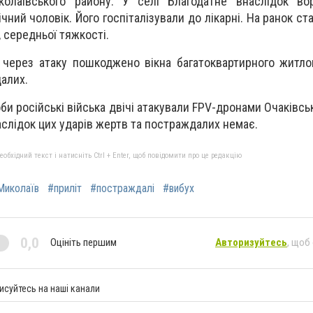
олаївського району. У селі Благодатне внаслідок во
ний чоловік. Його госпіталізували до лікарні. На ранок ст
 середньої тяжкості.
 через атаку пошкоджено вікна багатоквартирного житло
алих.
би російські війська двічі атакували FPV-дронами Очаківсь
слідок цих ударів жертв та постраждалих немає.
бхідний текст і натисніть Ctrl + Enter, щоб повідомити про це редакцію
Миколаїв
#приліт
#постраждалі
#вибух
0,0
Оцініть першим
Авторизуйтесь
, щоб
исуйтесь на наші канали