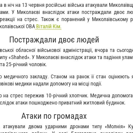
а в ніч на 13 червня російські війська атакували Миколаї
нами. У Миколаєві внаслідок атаки постраждали двоє л
 реакції на стрес. Також є поранений у Миколаївському р
колаївської ОВА
Віталій Кім.
Постраждали двоє людей
ської обласної військової адміністрації, вчора та сьогод
ипу «Shahed». У Миколаєві внаслідок атаки та падіння ула
та 25-річний чоловік.
о медичного закладу. Станом на ранок її стан оцінюють я
вікові медики надали допомогу на місці події.
ію на стрес пережив 10-річний хлопчик. Медична допомога
наслідок атаки пошкоджено приватний житловий будинок.
Атаки по громадах
ка атакували двома ударними дронами типу «Молнія» Ку