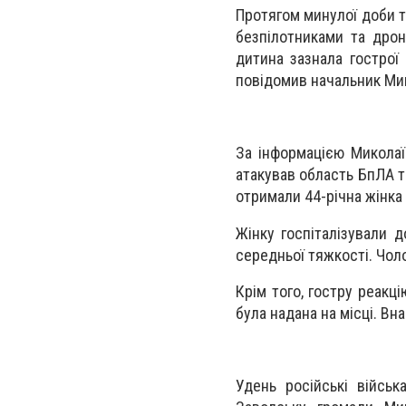
Протягом минулої доби т
безпілотниками та дро
дитина зазнала гострої
повідомив начальник Ми
За інформацією Миколаїв
атакував область БпЛА т
отримали 44-річна жінка 
Жінку госпіталізували д
середньої тяжкості. Чоло
Крім того, гостру реакц
була надана на місці. В
Удень російські війсь