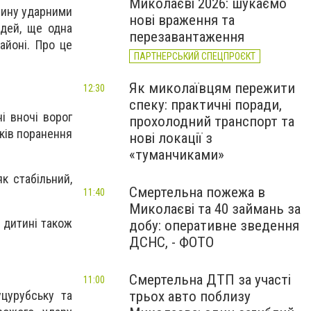
Миколаєві 2026: шукаємо
вщину ударними
нові враження та
юдей, ще одна
перезавантаження
айоні. Про це
ПАРТНЕРСЬКИЙ СПЕЦПРОЄКТ
Як миколаївцям пережити
12:30
спеку: практичні поради,
ні вночі ворог
прохолодний транспорт та
мків поранення
нові локації з
«туманчиками»
к стабільний,
Смертельна пожежа в
11:40
Миколаєві та 40 займань за
 дитині також
добу: оперативне зведення
ДСНС, - ФОТО
Смертельна ДТП за участі
11:00
цурубську та
трьох авто поблизу