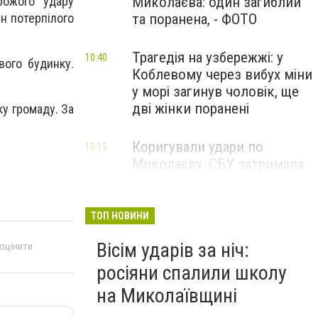
рожого удару
Миколаєва: один загиблий
ан потерпілого
та поранена, - ФОТО
Трагедія на узбережжі: у
10:40
вого будинку.
Коблевому через вибух міни
у морі загинув чоловік, ще
дві жінки поранені
ку громаду. За
Коригували удари по
10:15
Миколаєву: СБУ затримала
двох агентів фсб та гру, -
ФОТО
ТОП НОВИНИ
Вісім ударів за ніч:
 оцінити
росіяни спалили школу
на Миколаївщині