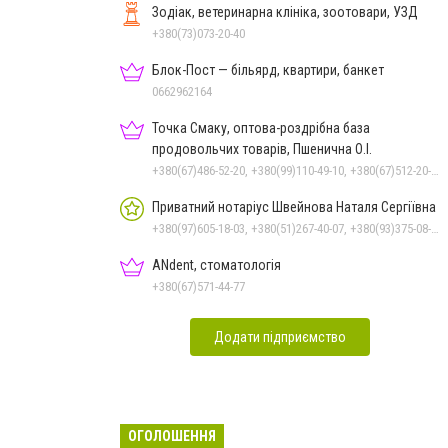
Зодіак, ветеринарна клініка, зоотовари, УЗД
+380(73)073-20-40
Блок-Пост — більярд, квартири, банкет
0662962164
Точка Смаку, оптова-роздрібна база
продовольчих товарів, Пшенична О.І.
+380(67)486-52-20, +380(99)110-49-10, +380(67)512-20-35
Приватний нотаріус Швейнова Наталя Сергіївна
+380(97)605-18-03, +380(51)267-40-07, +380(93)375-08-48
ANdent, стоматологія
+380(67)571-44-77
Додати підприємство
ОГОЛОШЕННЯ