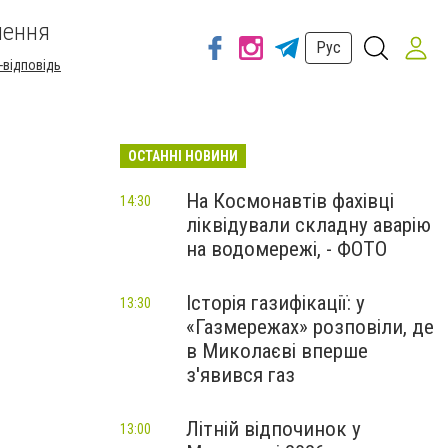
шення
Рус
-відповідь
ОСТАННІ НОВИНИ
На Космонавтів фахівці
14:30
ліквідували складну аварію
на водомережі, - ФОТО
Історія газифікації: у
13:30
«Газмережах» розповіли, де
в Миколаєві вперше
з'явився газ
Літній відпочинок у
13:00