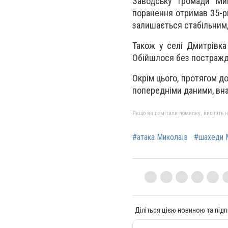
Заводську громади Мик
поранення отримав 35-річ
залишається стабільним,
Також у селі Дмитрівка
Обійшлося без постражд
Окрім цього, протягом до
попередніми даними, вна
Якщо ви помітили помилку, виділіть нео
#атака Миколаїв
#шахеди 
Діліться цією новиною та підп