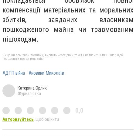
покладається обов'язок повної
компенсації матеріальних та моральних
збитків, завданих власникам
пошкодженого майна чи травмованим
пішоходам.
Якщо ви помітили помилку, виділіть необхідний текст і натисніть Ctrl + Enter, щоб
повідомити про це редакцію
#ДТП війна
#новини Миколаїв
Катерина Орлик
Журналістка
0,0
Авторизуйтесь
, щоб оцінити