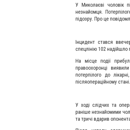
У Миколаєві чоловік п
незнайомця. Потерпілог
підозру. Про це повідом
Інцидент стався ввече
спецлінію 102 надійшло 
На місце події прибул
правоохоронці виявил
потерпілого до лікарн
післяопераційному стані
У ході слідчих та опе
раніше незнайомими чоло
та тричі вдарив опонента 