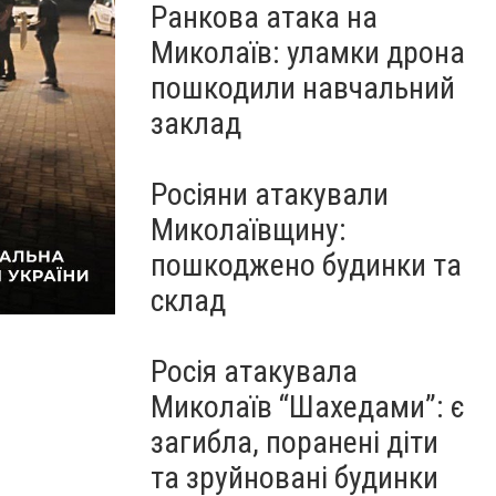
Ранкова атака на
Миколаїв: уламки дрона
пошкодили навчальний
заклад
Росіяни атакували
Миколаївщину:
пошкоджено будинки та
склад
У Миколаєві чоловік ледь не вбив перехожого
Росія атакувала
Миколаїв “Шахедами”: є
загибла, поранені діти
та зруйновані будинки