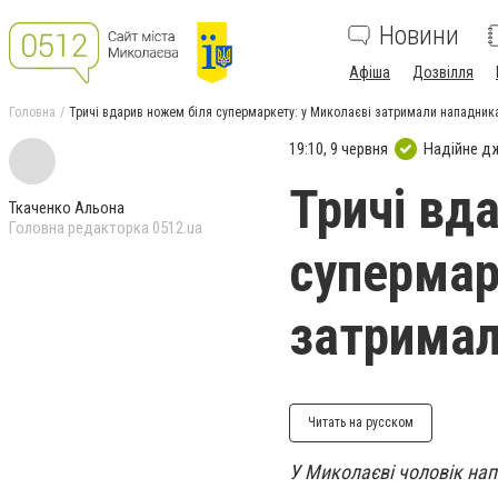
Новини
Афіша
Дозвілля
Головна
Тричі вдарив ножем біля супермаркету: у Миколаєві затримали нападник
19:10, 9 червня
Надійне д
Тричі вд
Ткаченко Альона
Головна редакторка 0512.ua
супермар
затримал
Читать на русском
У Миколаєві чоловік нап