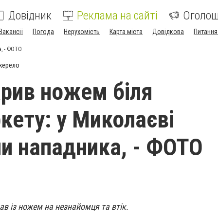
Довідник
Реклама на сайті
Оголо
Вакансії
Погода
Нерухомість
Карта міста
Довідкова
Питання
а, - ФОТО
жерело
арив ножем біля
кету: у Миколаєві
и нападника, - ФОТО
ав із ножем на незнайомця та втік.