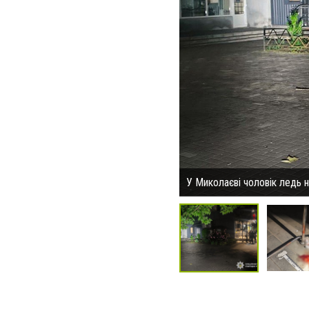
У Миколаєві чоловік ледь 