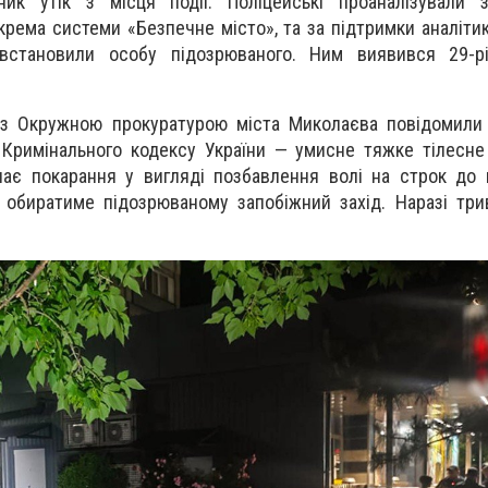
ик утік з місця події. Поліцейські проаналізували 
рема системи «Безпечне місто», та за підтримки аналітик
 встановили особу підозрюваного. Ним виявився 29-р
 з Окружною прокуратурою міста Миколаєва повідомили 
1 Кримінального кодексу України — умисне тяжке тілесн
чає покарання у вигляді позбавлення волі на строк до 
обиратиме підозрюваному запобіжний захід. Наразі три