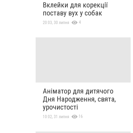
Вклейки для корекції
поставу вух у собак
4
20:03, 30 липня
Аніматор для дитячого
Дня Народження, свята,
урочистості
16
10:02, 31 липня