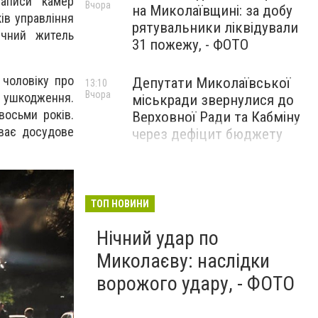
записи камер
Вчора
на Миколаївщині: за добу
ів управління
рятувальники ліквідували
ічний житель
31 пожежу, - ФОТО
чоловіку про
Депутати Миколаївської
13:10
Вчора
е ушкодження.
міськради звернулися до
восьми років.
Верховної Ради та Кабміну
ває досудове
через дефіцит бюджету
ТОП НОВИНИ
Нічний удар по
Миколаєву: наслідки
ворожого удару, - ФОТО