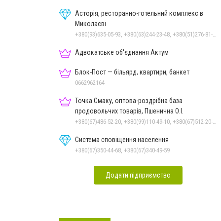
Асторія, ресторанно-готельний комплекс в
Миколаєві
+380(93)635-05-93, +380(63)244-23-48, +380(51)276-81-65, +380(93)361-03-37, +380(95)172-60-42, +380(51)277-66-77, +380(68)916-39-76
Адвокатське об'єднання Актум
Блок-Пост — більярд, квартири, банкет
0662962164
Точка Смаку, оптова-роздрібна база
продовольчих товарів, Пшенична О.І.
+380(67)486-52-20, +380(99)110-49-10, +380(67)512-20-35
Система сповіщення населення
+380(67)350-44-68, +380(67)340-49-59
Додати підприємство