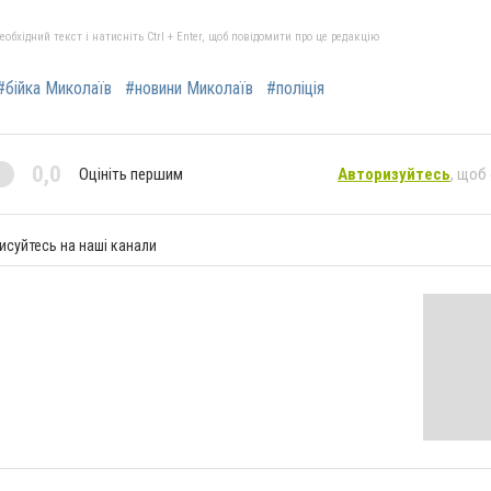
бхідний текст і натисніть Ctrl + Enter, щоб повідомити про це редакцію
#бійка Миколаїв
#новини Миколаїв
#поліція
0,0
Оцініть першим
Авторизуйтесь
, щоб
исуйтесь на наші канали