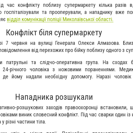
ід час конфлікту поблизу супермаркету кілька разів 
о госпіталізували та прооперували, а нападнику вже п
ляє
відділ комунікації поліції Миколаївської області.
Конфлікт біля супермаркету
рі 7 червня на вулиці Генерала Олекси Алмазова. Близ
повідомлення від перехожих про бійку поблизу одного з су
и патрульні та слідчо-оперативна група. На сходах б
и 24-річного чоловіка з ножовими пораненнями. Меди
і, де йому надали необхідну допомогу. Наразі чоловік
.
Нападника розшукали
ративно-розшукових заходів правоохоронці встановили,
віками виник словесний конфлікт. Під час сварки один із 
у різні частини тіла.