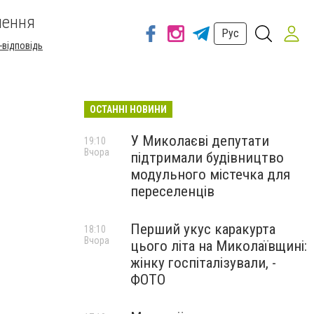
шення
Рус
-відповідь
ОСТАННІ НОВИНИ
У Миколаєві депутати
19:10
Вчора
підтримали будівництво
модульного містечка для
переселенців
Перший укус каракурта
18:10
Вчора
цього літа на Миколаївщині:
жінку госпіталізували, -
ФОТО