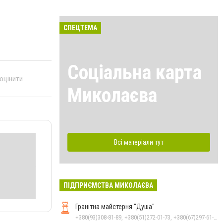
СПЕЦТЕМА
Соціальна карта
 оцінити
Миколаєва
Всі матеріали тут
ПІДПРИЄМСТВА МИКОЛАЄВА
Гранітна майстерня "Душа"
+380(93)308-81-89, +380(51)272-01-73, +380(67)297-61-89, +38(093) 308-81-96