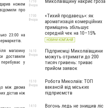
Миколаївщину накриє гроза
17:10
вдарив ножем
Вчора
овідомили про
«Тихий продавець»: як
17:00
Вчора
ароматизація комерційних
приміщень збільшує
середній чек на 10–15%
ько 23:00 на
НОВИНИ КОМПАНІЙ
пермаркетів.
іля магазину
Підприємці Миколаївщини
16:10
Вчора
ки доставили
можуть отримати до 200
 перебуває у
тисяч гривень: триває
прийом заявок
Робота Миколаїв: ТОП
15:10
Вчора
вакансій від міських
 що між двома
підприємств
них дістав ніж
Вогонь ледь не знищив ліс
14:10