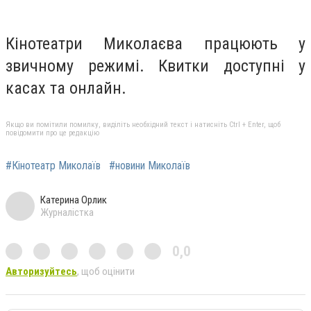
Кінотеатри Миколаєва працюють у
звичному режимі. Квитки доступні у
касах та онлайн.
Якщо ви помітили помилку, виділіть необхідний текст і натисніть Ctrl + Enter, щоб
повідомити про це редакцію
#Кінотеатр Миколаїв
#новини Миколаїв
Катерина Орлик
Журналістка
0,0
Авторизуйтесь
, щоб оцінити