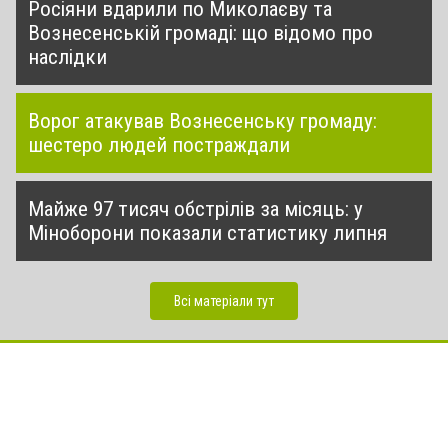
Росіяни вдарили по Миколаєву та
Вознесенській громаді: що відомо про
наслідки
Ворог атакував Вознесенську громаду:
шестеро людей постраждали
Майже 97 тисяч обстрілів за місяць: у
Міноборони показали статистику липня
Всі матеріали тут