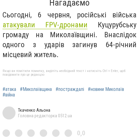
Нагадаємо
Сьогодні, 6 червня, російські війська
атакували FPV-дронами
Куцурубську
громаду на Миколаївщині. Внаслідок
одного з ударів загинув 64-річний
місцевий житель.
Якщо ви помітили помилку, виділіть необхідний текст і натисніть Ctrl + Enter, щоб
повідомити про це редакцію
#атака
#Миколаївщина
#постраждалі
#новини Миколаїв
#війна
Ткаченко Альона
Головна редакторка 0512.ua
0,0