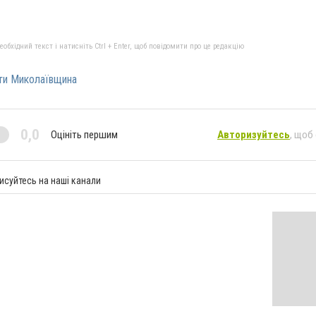
бхідний текст і натисніть Ctrl + Enter, щоб повідомити про це редакцію
ти Миколаївщина
0,0
Оцініть першим
Авторизуйтесь
, щоб
исуйтесь на наші канали