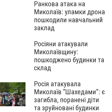
Ранкова атака на
Миколаїв: уламки дрона
пошкодили навчальний
заклад
Росіяни атакували
Миколаївщину:
пошкоджено будинки та
склад
Діти з Миколаївщини вирушили на відпочинок у Ка
Росія атакувала
Миколаїв “Шахедами”: є
загибла, поранені діти
та зруйновані будинки