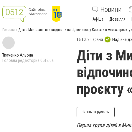
Новини
Афіша
Дозвілля
Головна
Діти з Миколаївщини вирушили на відпочинок у Карпати в межах проєкту 
16:10, 3 червня
Надійне д
Діти з М
Ткаченко Альона
Головна редакторка 0512.ua
відпочин
проєкту 
Читать на русском
Перша група дітей з Мик