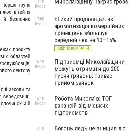
Миколаївщину накриє гроза
17:10
ї перша група
Вчора
плює дітей із
«Тихий продавець»: як
я й безпечне
17:00
Вчора
ароматизація комерційних
приміщень збільшує
середній чек на 10–15%
НОВИНИ КОМПАНІЙ
межах проєкту
ових областей
Підприємці Миколаївщини
16:10
вослужбовців,
Вчора
можуть отримати до 200
лового сектору
тисяч гривень: триває
прийом заявок
дні заходи та
у середовищі,
Робота Миколаїв: ТОП
15:10
дпочинок, а й
Вчора
вакансій від міських
підприємств
Вогонь ледь не знищив ліс
14:10