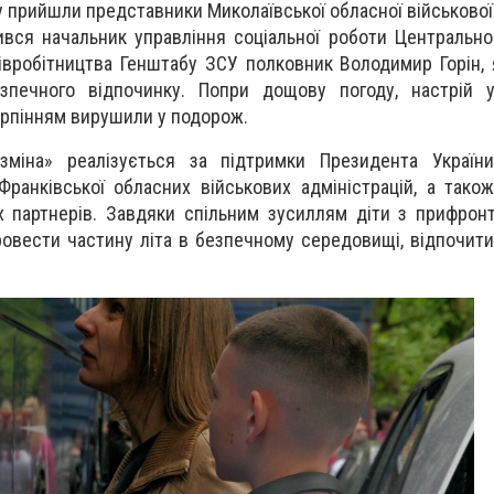
у прийшли представники Миколаївської обласної військової 
вся начальник управління соціальної роботи Центрально
півробітництва Генштабу ЗСУ полковник Володимир Горін,
зпечного відпочинку. Попри дощову погоду, настрій у
терпінням вирушили у подорож.
зміна» реалізується за підтримки Президента України
-Франківської обласних військових адміністрацій, а тако
их партнерів. Завдяки спільним зусиллям діти з прифронт
овести частину літа в безпечному середовищі, відпочити