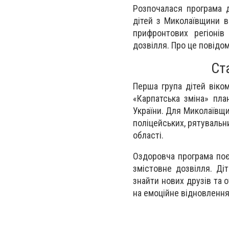
Розпочалася програма д
дітей з Миколаївщини в
прифронтових регіонів
дозвілля. Про це повідо
Ст
Перша група дітей віко
«Карпатська зміна» пла
України. Для Миколаївщи
поліцейських, рятувальни
області.
Оздоровча програма поєд
змістовне дозвілля. Ді
знайти нових друзів та 
на емоційне відновлення