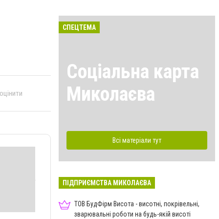
СПЕЦТЕМА
Соціальна карта
Миколаєва
 оцінити
Всі матеріали тут
ПІДПРИЄМСТВА МИКОЛАЄВА
ТОВ БудФірм Висота - висотні, покрівельні,
зварювальні роботи на будь-якій висоті