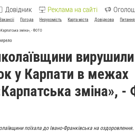
Довідник
Реклама на сайті
Оголо
Вакансії
Погода
Нерухомість
Карта міста
Довідкова
Питання
«Карпатська зміна», - ФОТО
жерело
иколаївщини вирушили
ок у Карпати в межах
«Карпатська зміна», -
олаївщини поїхала до Івано-Франківська на оздоровлення.