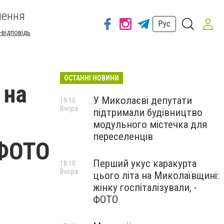
шення
Рус
-відповідь
ОСТАННІ НОВИНИ
 на
У Миколаєві депутати
19:10
Вчора
підтримали будівництво
модульного містечка для
переселенців
 ФОТО
Перший укус каракурта
18:10
Вчора
цього літа на Миколаївщині:
жінку госпіталізували, -
ФОТО