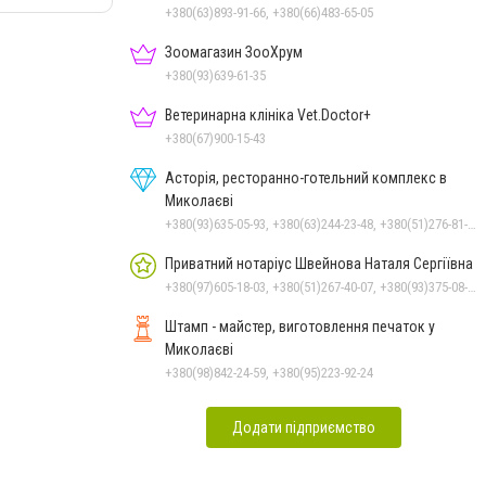
+380(63)893-91-66, +380(66)483-65-05
Зоомагазин ЗооХрум
+380(93)639-61-35
Ветеринарна клініка Vet.Doctor+
+380(67)900-15-43
Асторія, ресторанно-готельний комплекс в
Миколаєві
+380(93)635-05-93, +380(63)244-23-48, +380(51)276-81-65, +380(93)361-03-37, +380(95)172-60-42, +380(51)277-66-77, +380(68)916-39-76
Приватний нотаріус Швейнова Наталя Сергіївна
+380(97)605-18-03, +380(51)267-40-07, +380(93)375-08-48
Штамп - майстер, виготовлення печаток у
Миколаєві
+380(98)842-24-59, +380(95)223-92-24
Додати підприємство