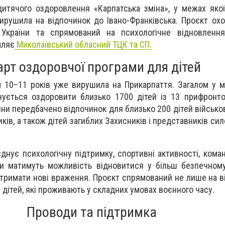
итячого оздоровлення «Карпатська зміна», у межах яко
ирушила на відпочинок до Івано-Франківська. Проєкт охо
 України та спрямований на психологічне відновленн
мляє
Миколаївський обласний ТЦК та СП.
арт оздоровчої програми для дітей
м 10–11 років уже вирушила на Прикарпаття. Загалом у 
нується оздоровити близько 1700 дітей із 13 прифронт
ни передбачено відпочинок для близько 200 дітей військо
ків, а також дітей загиблих Захисників і представників си
нує психологічну підтримку, спортивні активності, коман
ти матимуть можливість відновитися у більш безпечном
отримати нові враження. Проєкт спрямований не лише на ві
 дітей, які проживають у складних умовах воєнного часу.
Проводи та підтримка