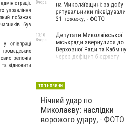
адміністрації.
Вчора
на Миколаївщині: за добу
го управління
рятувальники ліквідували
 який побажав
31 пожежу, - ФОТО
часників був
Депутати Миколаївської
13:10
Вчора
міськради звернулися до
 у співпраці
Верховної Ради та Кабміну
ж громадських
через дефіцит бюджету
ових регіонів
 та відновити
ТОП НОВИНИ
Нічний удар по
Миколаєву: наслідки
ворожого удару, - ФОТО