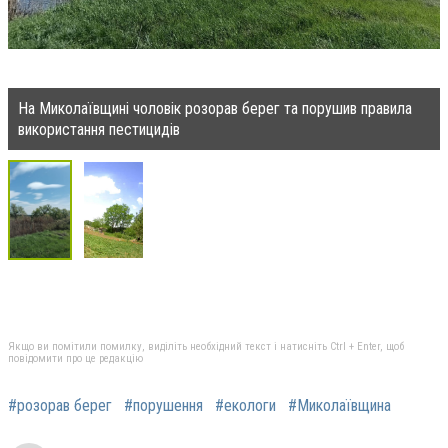
На Миколаївщині чоловік розорав берег та порушив правила
використання пестицидів
Якщо ви помітили помилку, виділіть необхідний текст і натисніть Ctrl + Enter, щоб
повідомити про це редакцію
#розорав берег
#порушення
#екологи
#Миколаївщина