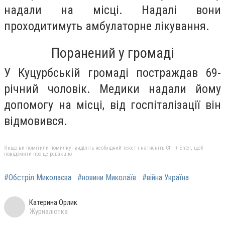
надали на місці. Надалі вони
проходитимуть амбулаторне лікування.
Поранений у громаді
У Куцурбській громаді постраждав 69-
річний чоловік. Медики надали йому
допомогу на місці, від госпіталізації він
відмовився.
Якщо ви помітили помилку, виділіть необхідний текст і натисніть Ctrl + Enter, щоб
повідомити про це редакцію
#Обстріл Миколаєва
#новини Миколаїв
#війна Україна
Катерина Орлик
Журналістка