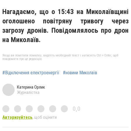
Нагадаємо, що о 15:43 на Миколаївщині
оголошено повітряну тривогу через
загрозу дронів. Повідомлялось про дрон
на Миколаїв.
Якщо ви помітили помилку, виділіть необхідний текст і натисніть Ctrl + Enter, щоб
повідомити про це редакцію
#Відключення електроенергії
#новини Миколаїв
Катерина Орлик
Журналістка
0,0
Авторизуйтесь
, щоб оцінити