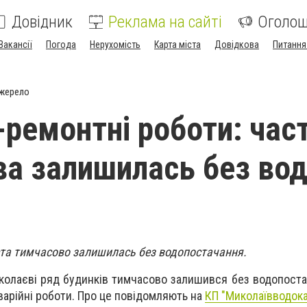
Довідник
Реклама на сайті
Оголо
Вакансії
Погода
Нерухомість
Карта міста
Довідкова
Питання
джерело
-ремонтні роботи: час
а залишилась без во
ста тимчасово залишилась без водопостачання.
Миколаєві ряд будинків тимчасово залишився без водопоста
варійні роботи. Про це повідомляють на
КП "Миколаївводока