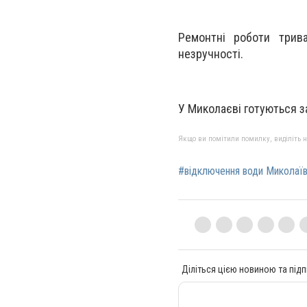
Ремонтні роботи трива
незручності.
У Миколаєві готуються 
Якщо ви помітили помилку, виділіть нео
#відключення води Миколаї
Діліться цією новиною та підп