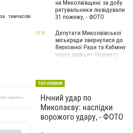
на Миколаївщині: за добу
рятувальники ліквідували
а тимчасові
31 пожежу, - ФОТО
Депутати Миколаївської
13:10
міськради звернулися до
Верховної Ради та Кабміну
через дефіцит бюджету
ТОП НОВИНИ
Нічний удар по
тобы оценить
Миколаєву: наслідки
ворожого удару, - ФОТО