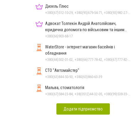
Дизель Плюс
+380(67)512-10-29, +380(95)679-54-71, +380(93)982-27-24, +380(67)785-45-70, +380(51)248-33-48
Адвокат Толпекін Андрій Анатолійович,
юридична допомога по військовим та іншим
справам
+380(66)903-68-17
WaterStore - інтернет магазин басейнів і
обладнання
+380(44)502-01-02, +380(66)777-78-42, +380(67)777-82-19, +380(67)890-80-80, +380(73)890-80-80, +380(44)502-01-03
СТО "Автомайстер"
+380(63)844-50-93, +380(63)860-63-39
Мальва, стоматологія
+380(67)584-23-84, +38(0512)44-32-05, +380(99)538-33-25, +380(63)977-35-54
Додати підприємство