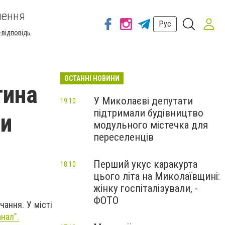
шення
Рус
-відповідь
ОСТАННІ НОВИНИ
тина
У Миколаєві депутати
19:10
підтримали будівництво
ди
модульного містечка для
переселенців
Перший укус каракурта
18:10
цього літа на Миколаївщині:
жінку госпіталізували, -
ФОТО
чання. У місті
нал".