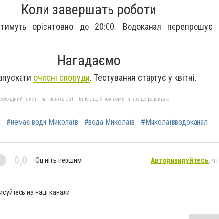
Коли завершать роботи
тимуть орієнтовно до 20:00.
Водоканал перепрошує з
Нагадаємо
запускати
очисні споруди
. Тестування стартує у квітні.
бхідний текст і натисніть Ctrl + Enter, щоб повідомити про це редакцію
в
#немає води Миколаїв
#вода Миколаїв
#Миколаївводоканал
0,0
Оцініть першим
Авторизируйтесь
, ч
исуйтесь на наші канали