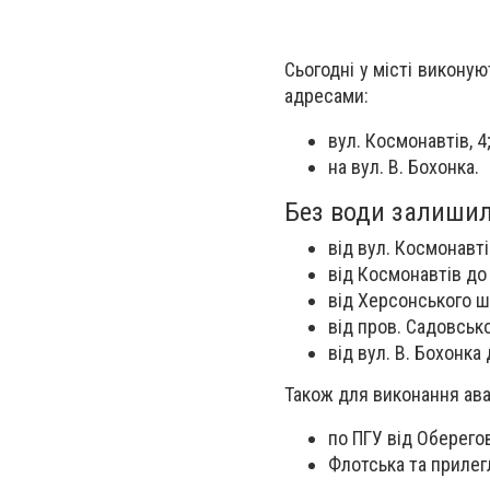
Сьогодні у місті виконую
адресами:
вул. Космонавтів, 4
на вул. В. Бохонка.
Без води залишил
від вул. Космонавті
від Космонавтів до
від Херсонського ш
від пров. Садовсько
від вул. В. Бохонка
Також для виконання ав
по ПГУ від Оберегов
Флотська та прилегл