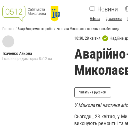
Новини
Афіша
Дозвілля
Головна
Аварійно-ремонтні роботи: частина Миколаєва залишилась без води
10:30, 28 квітня
Надійне 
Аварійно
Ткаченко Альона
Головна редакторка 0512.ua
Миколаєв
Читать на русском
У Миколаєві частина мі
Сьогодні, 28 квітня, у 
виконують ремонтні та а