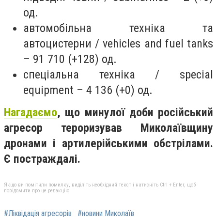
од.
автомобільна техніка та
автоцистерни / vehicles and fuel tanks
– 91 710 (+128) од.
спеціальна техніка / special
equipment – 4 136 (+0) од.
Нагадаємо
, що минулої доби російський
агресор тероризував Миколаївщину
дронами і артилерійськими обстрілами.
Є постраждалі.
Якщо ви помітили помилку, виділіть необхідний текст і натисніть Ctrl + Enter, щоб
повідомити про це редакцію
#Ліквідація агресорів
#новини Миколаїв