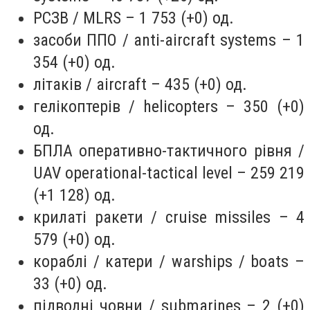
РСЗВ / MLRS – 1 753 (+0) од.
засоби ППО / anti-aircraft systems – 1
354 (+0) од.
літаків / aircraft – 435 (+0) од.
гелікоптерів / helicopters – 350 (+0)
од.
БПЛА оперативно-тактичного рівня /
UAV operational-tactical level – 259 219
(+1 128) од.
крилаті ракети / cruise missiles – 4
579 (+0) од.
кораблі / катери / warships / boats –
33 (+0) од.
підводні човни / submarines – 2 (+0)