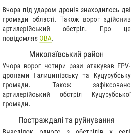
Вчора під ударом дронів знаходилось дві
громади області. Також ворог здійснив
артилерійський обстріл. Про це
повідомляє
ОВА
.
Миколаївський район
Учора ворог чотири рази атакував FPV-
дронами Галицинівську та Куцурубську
громади. Також зафіксовано
артилерійський обстріл Куцурубської
громади.
Постраждалі та руйнування
Внаслідок одного з обстрілів у селі