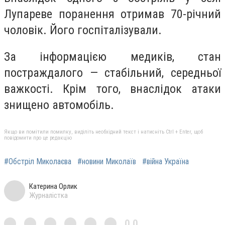
Лупареве поранення отримав 70-річний
чоловік. Його госпіталізували.
За інформацією медиків, стан
постраждалого — стабільний, середньої
важкості. Крім того, внаслідок атаки
знищено автомобіль.
Якщо ви помітили помилку, виділіть необхідний текст і натисніть Ctrl + Enter, щоб
повідомити про це редакцію
#Обстріл Миколаєва
#новини Миколаїв
#війна Україна
Катерина Орлик
Журналістка
0,0