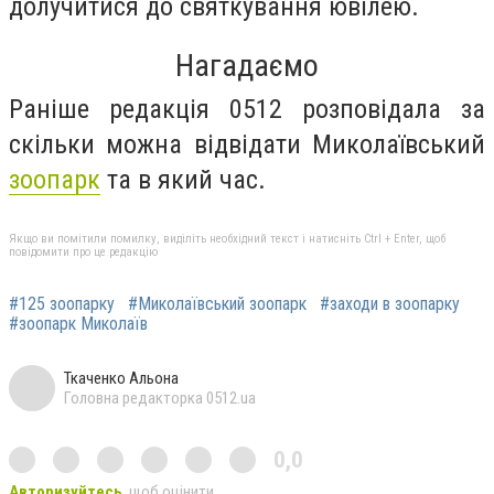
долучитися до святкування ювілею.
Нагадаємо
Раніше редакція 0512 розповідала
за
скільки можна відвідати Миколаївський
зоопарк
та в який час.
Якщо ви помітили помилку, виділіть необхідний текст і натисніть Ctrl + Enter, щоб
повідомити про це редакцію
#125 зоопарку
#Миколаївський зоопарк
#заходи в зоопарку
#зоопарк Миколаїв
Ткаченко Альона
Головна редакторка 0512.ua
0,0
Авторизуйтесь
, щоб оцінити