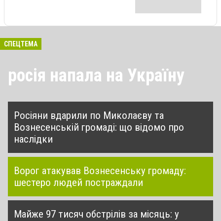
СПЕЦТЕМА
росія напала на Україну
Росіяни вдарили по Миколаєву та
Вознесенській громаді: що відомо про
наслідки
Ворог атакував Вознесенську громаду:
шестеро людей постраждали
Майже 97 тисяч обстрілів за місяць: у