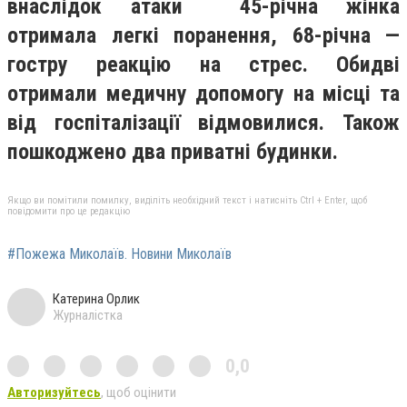
внаслідок атаки 45-річна жінка
отримала легкі поранення, 68-річна —
гостру реакцію на стрес. Обидві
отримали медичну допомогу на місці та
від госпіталізації відмовилися. Також
пошкоджено два приватні будинки.
Якщо ви помітили помилку, виділіть необхідний текст і натисніть Ctrl + Enter, щоб
повідомити про це редакцію
#Пожежа Миколаїв. Новини Миколаїв
Катерина Орлик
Журналістка
0,0
Авторизуйтесь
, щоб оцінити