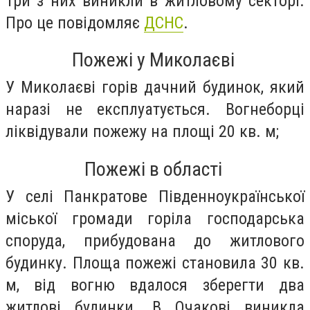
Три з них виникли в житловому секторі.
Про це повідомляє
ДСНС
.
Пожежі у Миколаєві
У Миколаєві горів дачний будинок, який
наразі не експлуатується. Вогнеборці
ліквідували пожежу на площі 20 кв. м;
Пожежі в області
У селі Панкратове Південноукраїнської
міської громади горіла господарська
споруда, прибудована до житлового
будинку. Площа пожежі становила 30 кв.
м, від вогню вдалося зберегти два
житлові будинки. В Очакові виникла