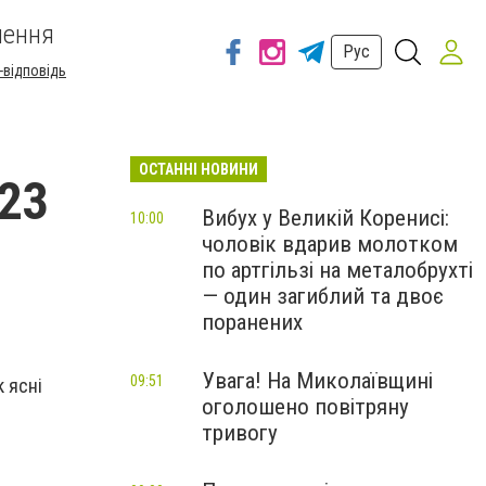
шення
Рус
-відповідь
ОСТАННІ НОВИНИ
 23
Вибух у Великій Коренисі:
10:00
чоловік вдарив молотком
по артгільзі на металобрухті
— один загиблий та двоє
поранених
Увага! На Миколаївщині
09:51
к ясні
оголошено повітряну
тривогу