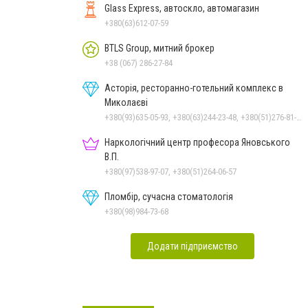
Glass Express, автоскло, автомагазин
+380(63)612-07-59
BTLS Group, митний брокер
+38 (067) 286-27-84
Асторія, ресторанно-готельний комплекс в
Миколаєві
+380(93)635-05-93, +380(63)244-23-48, +380(51)276-81-65, +380(93)361-03-37, +380(95)172-60-42, +380(51)277-66-77, +380(68)916-39-76
Наркологічний центр професора Яновського
В.П.
+380(97)538-97-07, +380(51)264-06-57
Пломбір, сучасна стоматологія
+380(98)984-73-68
Додати підприємство