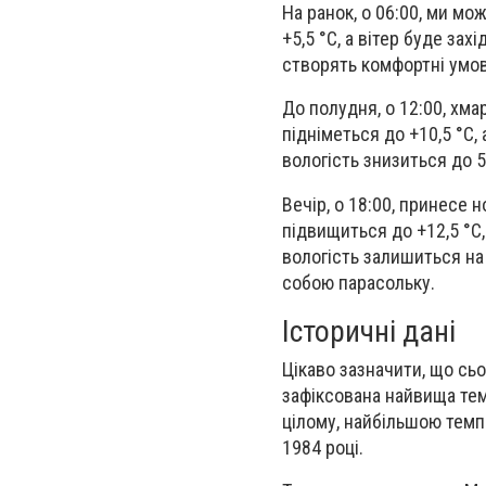
На ранок, о 06:00, ми м
+5,5 °С, а вітер буде зах
створять комфортні умов
До полудня, о 12:00, хм
підніметься до +10,5 °С,
вологість знизиться до 
Вечір, о 18:00, принесе 
підвищиться до +12,5 °С,
вологість залишиться на 
собою парасольку.
Історичні дані
Цікаво зазначити, що сьо
зафіксована найвища темп
цілому, найбільшою темпе
1984 році.