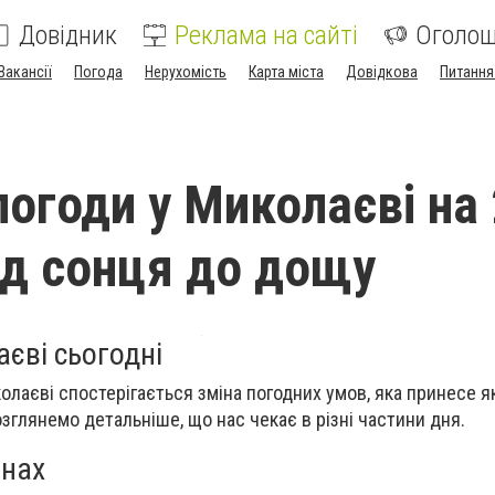
Довідник
Реклама на сайті
Оголо
Вакансії
Погода
Нерухомість
Карта міста
Довідкова
Питання
погоди у Миколаєві на
від сонця до дощу
єві сьогодні
иколаєві спостерігається зміна погодних умов, яка принесе я
озглянемо детальніше, що нас чекає в різні частини дня.
инах