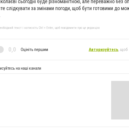
иколаєві сьогодні буде різноманітною, але переважно без оп
йте слідкувати за змінами погоди, щоб бути готовими до м
.
бхідний текст і натисніть Ctrl + Enter, щоб повідомити про це редакцію
0,0
Оцініть першим
Авторизуйтесь
, щоб
исуйтесь на наші канали