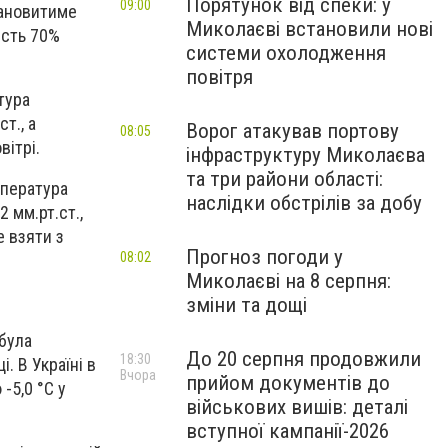
Порятунок від спеки: у
09:00
тановитиме
Миколаєві встановили нові
гість 70%
системи охолодження
повітря
тура
т., а
Ворог атакував портову
08:05
вітрі.
інфраструктуру Миколаєва
та три райони області:
мпература
наслідки обстрілів за добу
 мм.рт.ст.,
е взяти з
Прогноз погоди у
08:02
Миколаєві на 8 серпня:
зміни та дощі
 була
До 20 серпня продовжили
18:30
. В Україні в
Вчора
прийом документів до
-5,0 °С у
військових вишів: деталі
вступної кампанії-2026