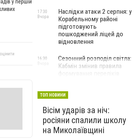
адів у першій
ожливих
Наслідки атаки 2 серпня: у
17:30
Вчора
Корабельному районі
підготовують
пошкоджений ліцей до
відновлення
 оцінити
Сезонний розподіл світла:
16:30
Вчора
Кабмін змінив правила
формування переліків
критичних об'єктів
ТОП НОВИНИ
Вісім ударів за ніч:
росіяни спалили школу
на Миколаївщині