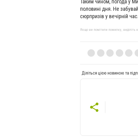
Таким чином, погода у М
половині дня. Не забува
сюрпризів у вечірній час
Якщо ви помітили помилку, виділіть нео
Діліться цією новиною та підп