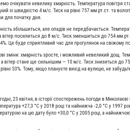
ожемо очікувати невелику хмарність. Температура повітря с
ідний зі швидкістю 4 м/с. Тиск на рівні 757 мм.рт.ст. та воло
и для початку дня.
арність збільшиться, але опадів не передбачається. Темпера
 а вітер посилиться до 8 м/с. Тиск зменшиться до 754 мм.рт.с
54%. Це буде сприятливий час для прогулянок на свіжому по
нові зміни: хмарність зросте, і можливий невеликий дощ. Те
 а вітер стане ще сильнішим — 10 м/с. Тиск знизиться до 752
рівні 53%. Тому, якщо плануєте вихід на вулицю, не забудьт
годні, 23 квітня, в історії спостережень погоди в Миколаєві
ература +27,3 °С у 2018 році та найнижча -2,0 °С у 1997 році
ратурою на цю дату було +30,0 °С у 2005 році, а найнижчою 