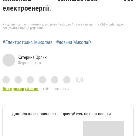
електроенергії
.
Якщо ви помітили помилку, виділіть необхідний текст і натисніть Ctrl + Enter, щоб
повідомити про це редакцію
#Електротранс Миколаїв
#новини Миколаїв
Катерина Орлик
Журналістка
0,0
Авторизируйтесь
, чтобы оценить
Діліться цією новиною та підписуйтесь на наші канали