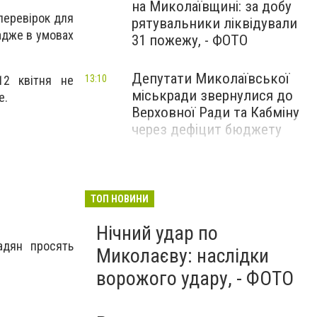
на Миколаївщині: за добу
перевірок для
рятувальники ліквідували
 адже в умовах
31 пожежу, - ФОТО
Депутати Миколаївської
13:10
12 квітня не
міськради звернулися до
е.
Верховної Ради та Кабміну
через дефіцит бюджету
ТОП НОВИНИ
Нічний удар по
адян просять
Миколаєву: наслідки
ворожого удару, - ФОТО