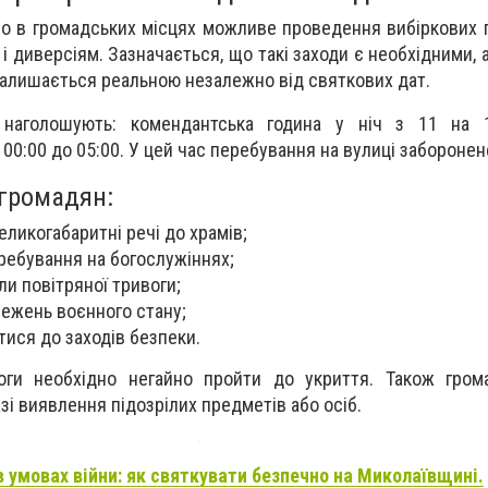
 що в громадських місцях можливе проведення вибіркових 
 і диверсіям. Зазначається, що такі заходи є необхідними,
залишається реальною незалежно від святкових дат.
 наголошують: комендантська година у ніч з 11 на 
 00:00 до 05:00. У цей час перебування на вулиці заборонен
 громадян:
еликогабаритні речі до храмів;
еребування на богослужіннях;
ли повітряної тривоги;
ежень воєнного стану;
тися до заходів безпеки.
воги необхідно негайно пройти до укриття. Також гром
зі виявлення підозрілих предметів або осіб.
 умовах війни: як святкувати безпечно на Миколаївщині.