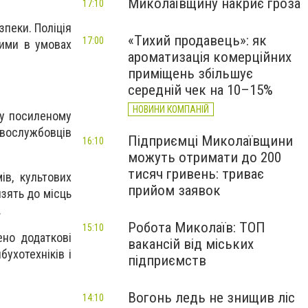
Миколаївщину накриє гроза
17:10
пеки. Поліція
«Тихий продавець»: як
17:00
ними в умовах
ароматизація комерційних
приміщень збільшує
середній чек на 10–15%
НОВИНИ КОМПАНІЙ
 у посиленому
овослужбовців
Підприємці Миколаївщини
16:10
можуть отримати до 200
тисяч гривень: триває
ів, культових
прийом заявок
изять до місць
.
Робота Миколаїв: ТОП
15:10
ено додаткові
вакансій від міських
бухотехніків і
підприємств
Вогонь ледь не знищив ліс
14:10