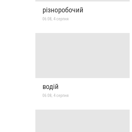
різноробочий
06:08, 4 серпня
водій
06:08, 4 серпня