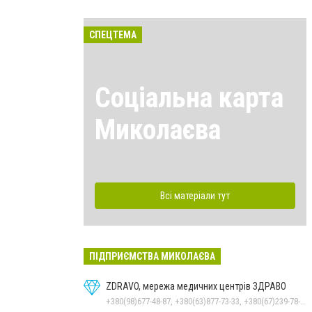
СПЕЦТЕМА
Соціальна карта
Миколаєва
Всі матеріали тут
ПІДПРИЄМСТВА МИКОЛАЄВА
ZDRAVO, мережа медичних центрів ЗДРАВО
+380(98)677-48-87, +380(63)877-73-33, +380(67)239-78-51