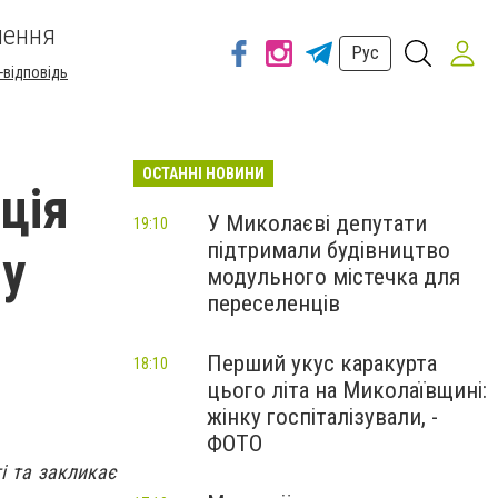
шення
Рус
-відповідь
ОСТАННІ НОВИНИ
ція
У Миколаєві депутати
19:10
підтримали будівництво
 у
модульного містечка для
переселенців
Перший укус каракурта
18:10
цього літа на Миколаївщині:
жінку госпіталізували, -
ФОТО
і та закликає