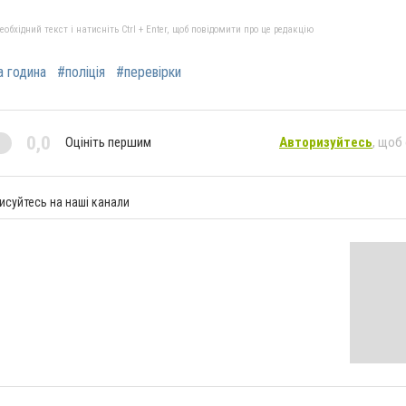
бхідний текст і натисніть Ctrl + Enter, щоб повідомити про це редакцію
 година
#поліція
#перевірки
0,0
Оцініть першим
Авторизуйтесь
, щоб
исуйтесь на наші канали