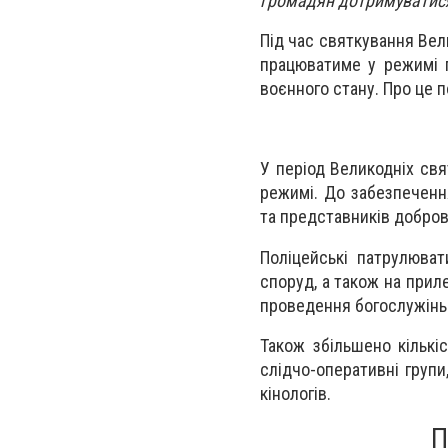
громадян дотримуватися
Під час святкування Вел
працюватиме у режимі п
воєнного стану. Про це п
У період Великодніх св
режимі. До забезпеченн
та представників добро
Поліцейські патрулюва
споруд, а також на прил
проведення богослужінь
Також збільшено кількі
слідчо-оперативні групи
кінологів.
П