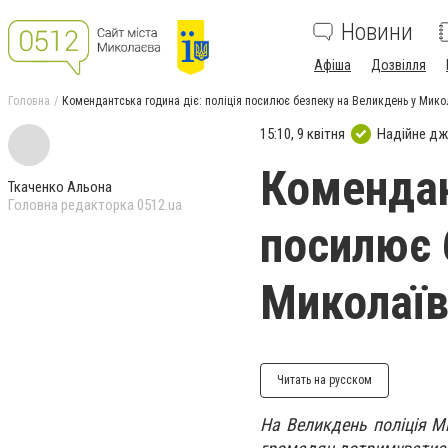
Новини
Афіша
Дозвілля
Головна
Комендантська година діє: поліція посилює безпеку на Великдень у Микол
15:10, 9 квітня
Надійне д
Комендан
Ткаченко Альона
Головна редакторка 0512.ua
посилює 
Миколаїв
Читать на русском
На Великдень поліція М