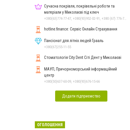
Сучасна покрівля, покрівельні роботи та
матеріали у Миколаєві під ключ
+380(63)774-77-47, +380(93)952-02-91, +380 (67) 776-74-07
hotline.finance: Сервіс Онлайн Страхування
Пансіонат для літніх людей Грааль
+380(67)255-11-55
Стоматологія City Dent Сіті Дент у Миколаєві
МАУП, Причорноморський інформаційний
центр
+380(50)637-60-09, +380(93)676-15-66
Додати підприємство
ОГОЛОШЕННЯ