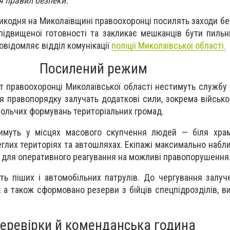
 правил безпеки.
икодня на Миколаївщині правоохоронці посилять заходи без
ідвищеної готовності та закликає мешканців бути пиль
овідомляє відділ комунікації
поліції Миколаївської області.
Посилений режим
ят правоохоронці Миколаївської області нестимуть службу
я правопорядку залучать додаткові сили, зокрема військ
вольчих формувань територіальних громад.
тимуть у місцях масового скупчення людей — біля храм
еглих територіях та автошляхах. Екіпажі максимально набл
 для оперативного реагування на можливі правопорушення
сть піших і автомобільних патрулів. До чергування залуч
, а також сформовано резерви з бійців спецпідрозділів, ви
еревірки й коменданська година