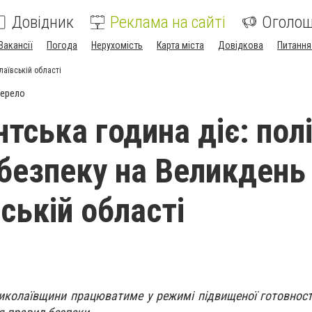
Довідник
Реклама на сайті
Оголо
Вакансії
Погода
Нерухомість
Карта міста
Довідкова
Питання
аївській області
жерело
тська година діє: полі
безпеку на Великдень
ській області
иколаївщини працюватиме у режимі підвищеної готовност