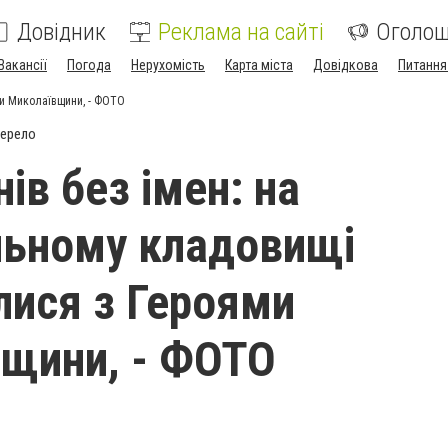
Довідник
Реклама на сайті
Оголо
Вакансії
Погода
Нерухомість
Карта міста
Довідкова
Питання
ми Миколаївщини, - ФОТО
жерело
нів без імен: на
льному кладовищі
ися з Героями
щини, - ФОТО