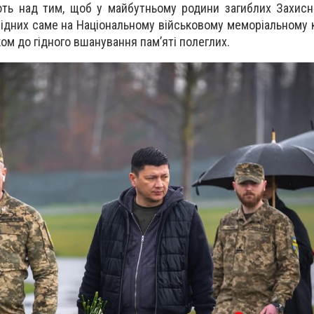
ть над тим, щоб у майбутньому родини загиблих Захисн
рідних саме на Національному військовому меморіальному 
ом до гідного вшанування пам’яті полеглих.