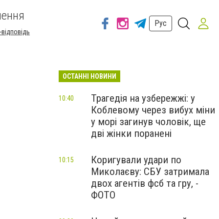
шення
Рус
-відповідь
ОСТАННІ НОВИНИ
Трагедія на узбережжі: у
10:40
Коблевому через вибух міни
у морі загинув чоловік, ще
дві жінки поранені
Коригували удари по
10:15
Миколаєву: СБУ затримала
двох агентів фсб та гру, -
ФОТО