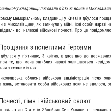
іальному кладовищі поховали п’ятьох воїнів з Миколаївщ
ковому меморіальному кладовищі у Києві відбулося проща
 з Миколаївщини, які загинули у війні. Їхні особи наразі н
віддали всі належні військові почесті. Про це повідомля
Прощання з полеглими Героями
дбулася у п’ятницю, 3 квітня, відповідно до державних
опри те, що імена загиблих наразі залишаються невідо
ння з кожним із них.
иколаївська обласна військова адміністрація після за
а жаль, встановити особи військових поки не вдалося, о
Почесті, гімн і військовий салют
дповідно до Статутів Збройних Сил України та державно