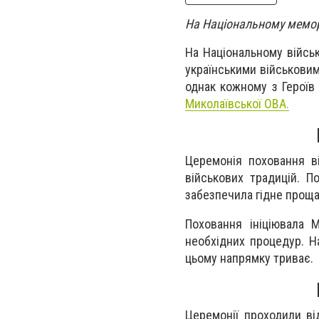
На Національному мемор
На Національному війсь
українськими військовими
однак кожному з Героїв 
Миколаївської ОВА.
Церемонія поховання ві
військових традицій. П
забезпечила гідне проща
Поховання ініціювала М
необхідних процедур. Н
цьому напрямку триває.
Церемонії проходили ві