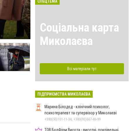
СПЕЦТЕМА
Соціальна карта
У Києві поховали військових з Миколаївщини
Миколаєва
Всі матеріали тут
ПІДПРИЄМСТВА МИКОЛАЄВА
Марина Білодєд - клінічний психолог,
психотерапевт та супервізор у Миколаєві
+380(50)161-11-34, +380(93)667-46-99
ТОВ БудФірм Висота - висотні, покрівельні,