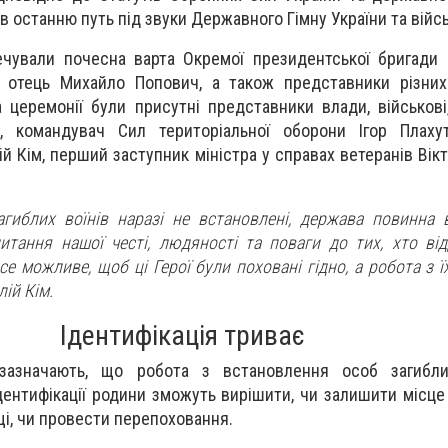
в останню путь під звуки Державного Гімну України та війс
ечували почесна варта Окремої президентської бригади 
н отець Михайло Попович, а також представники різних
 церемонії були присутні представники влади, військові
а, командувач Сил територіальної оборони Ігор Плахут
ій Кім, перший заступник міністра у справах ветеранів Ві
гиблих воїнів наразі не встановлені, держава повинна в
питання нашої честі, людяності та поваги до тих, хто ві
е можливе, щоб ці Герої були поховані гідно, а робота з їх
лій Кім.
Ідентифікація триває
зазначають, що робота з встановлення особ загибли
дентифікації родини зможуть вирішити, чи залишити місце
і, чи провести перепоховання.