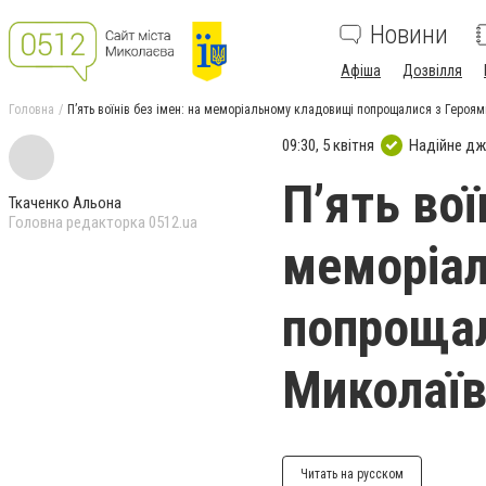
Новини
Афіша
Дозвілля
Головна
П’ять воїнів без імен: на меморіальному кладовищі попрощалися з Героя
09:30, 5 квітня
Надійне д
П’ять вої
Ткаченко Альона
Головна редакторка 0512.ua
меморіа
попрощал
Миколаїв
Читать на русском