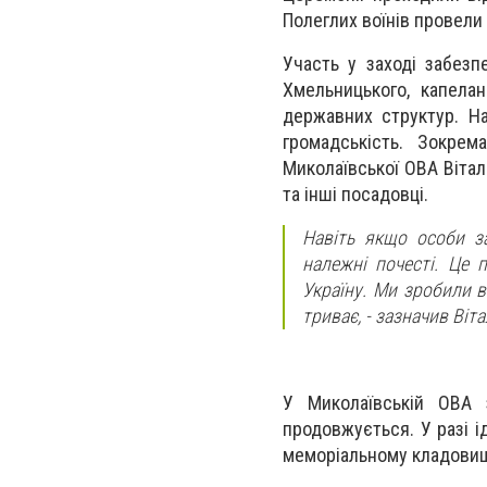
Полеглих воїнів провели 
Участь у заході забезп
Хмельницького, капела
державних структур. На
громадськість. Зокрем
Миколаївської ОВА Вітал
та інші посадовці.
Навіть якщо особи за
належні почесті. Це 
Україну. Ми зробили вс
триває
, - зазначив Віта
У Миколаївській ОВА 
продовжується. У разі і
меморіальному кладовищ