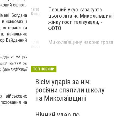
ьковий салют.
Перший укус каракурта
18:10
Вчора
імені Богдана
цього літа на Миколаївщині:
 військових і
жінку госпіталізували, -
, ветерани та
ФОТО
а, начальник
ктор Байдачний
Миколаївщину накриє гроза
17:10
Вчора
іддати їм усі
ддав життя за
 ідентифікації
ТОП НОВИНИ
Вісім ударів за ніч:
росіяни спалили школу
х військових
на Миколаївщині
 поховання на
Нічний удар по