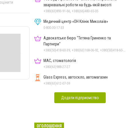
 оцінити
зварювальні роботи на будь-якій висоті
+380(63)893-91-66, +380(66)483-65-05
Медичний центр «ОН Клінік Миколаїв»
0-800-30-17-33
Адвокатське бюро "Тетяна Гриненко та
Партнери"
+380(50)418-60-39, +380(63)168-06-92, +380(50)418-60-39
МАС, стоматологія
+380(63)988-27-27
Glass Express, автоскло, автомагазин
+380(63)612-07-59
Додати підприємство
ОГОЛОШЕННЯ