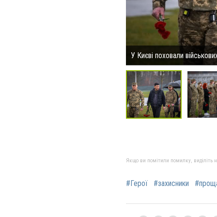
У Києві поховали військов
Якщо ви помітили помилку, виділіть нео
#Герої
#захисники
#прощ