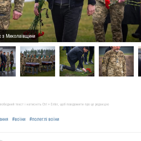
их з Миколаївщини
бхідний текст і натисніть Ctrl + Enter, щоб повідомити про це редакцію
ання
#воїни
#полеглі воїни