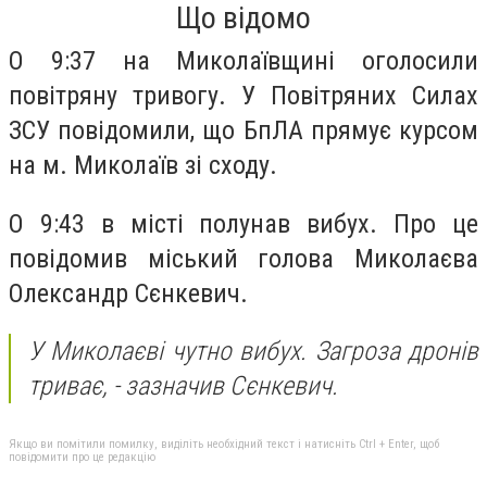
Що відомо
О 9:37 на Миколаївщині оголосили
повітряну тривогу. У Повітряних Силах
ЗСУ повідомили, що БпЛА прямує курсом
на м. Миколаїв зі сходу.
О 9:43 в місті полунав вибух. Про це
повідомив міський голова Миколаєва
Олександр Сєнкевич.
У Миколаєві чутно вибух. Загроза дронів
триває,
- зазначив Сєнкевич.
Якщо ви помітили помилку, виділіть необхідний текст і натисніть Ctrl + Enter, щоб
повідомити про це редакцію