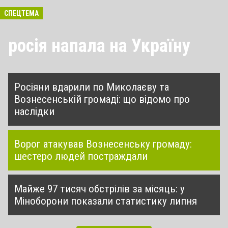
СПЕЦТЕМА
росія напала на Україну
Росіяни вдарили по Миколаєву та
Вознесенській громаді: що відомо про
наслідки
Ворог атакував Вознесенську громаду:
шестеро людей постраждали
Майже 97 тисяч обстрілів за місяць: у
Міноборони показали статистику липня