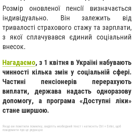
Розмір оновленої пенсії визначається
індивідуально. Він залежить від
тривалості страхового стажу та зарплати,
з якої сплачувався єдиний соціальний
внесок.
Нагадаємо
, з 1 квітня в Україні набувають
чинності кілька змін у соціальній сфері.
Частині пенсіонерів перерахують
виплати, держава надасть одноразову
допомогу, а програма «Доступні ліки»
стане ширшою.
Якщо ви помітили помилку, виділіть необхідний текст і натисніть Ctrl + Enter, щоб
повідомити про це редакцію