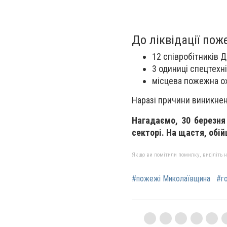
До ліквідації пож
12 співробітників 
3 одиниці спецтехні
місцева пожежна ох
Наразі причини виникне
Нагадаємо, 30 березн
секторі. На щастя, обі
Якщо ви помітили помилку, виділіть нео
#пожежі Миколаївщина
#го