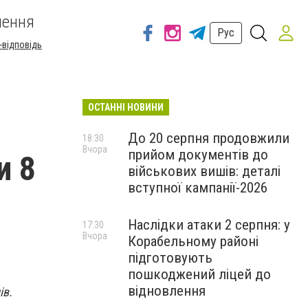
шення
Рус
-відповідь
ОСТАННІ НОВИНИ
До 20 серпня продовжили
18:30
Вчора
прийом документів до
и 8
військових вишів: деталі
вступної кампанії-2026
Наслідки атаки 2 серпня: у
17:30
Вчора
Корабельному районі
підготовують
пошкоджений ліцей до
відновлення
ів.