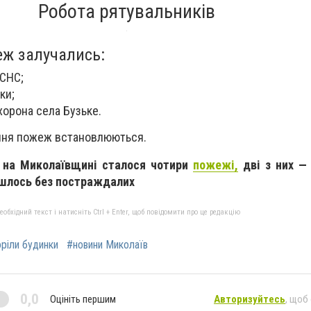
Робота рятувальників
еж залучались:
ДСНС;
ки;
орона села Бузьке.
ння пожеж встановлюються.
я на Миколаївщині сталося чотири
пожежі,
дві з них —
йшлось без постраждалих
бхідний текст і натисніть Ctrl + Enter, щоб повідомити про це редакцію
ріли будинки
#новини Миколаїв
0,0
Оцініть першим
Авторизуйтесь
, щоб