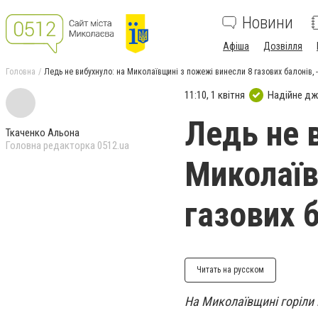
Новини
Афіша
Дозвілля
Головна
Ледь не вибухнуло: на Миколаївщині з пожежі винесли 8 газових балонів,
11:10, 1 квітня
Надійне д
Ледь не 
Ткаченко Альона
Головна редакторка 0512.ua
Миколаїв
газових 
Читать на русском
На Миколаївщині горіли 