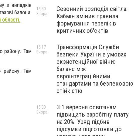
му з випадків
Сезонний розподіл світла:
16:30
азові балони.
Вчора
Кабмін змінив правила
 області.
формування переліків
критичних об'єктів
Трансформація Служби
16:17
о району. Там
Вчора
безпеки України в умовах
екзистенційної війни:
баланс між
о району. Там
євроінтеграційними
стандартами та безпековою
стійкістю
З 1 вересня освітянам
15:30
Вчора
підвищать заробітну плату
на 20%: Уряд підбив
підсумки підготовки до