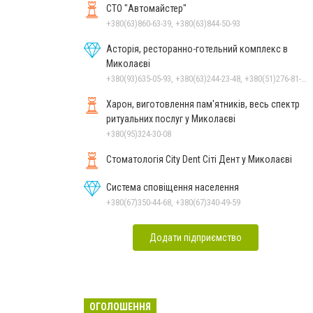
СТО "Автомайстер"
+380(63)860-63-39, +380(63)844-50-93
Асторія, ресторанно-готельний комплекс в
Миколаєві
+380(93)635-05-93, +380(63)244-23-48, +380(51)276-81-65, +380(93)361-03-37, +380(95)172-60-42, +380(51)277-66-77, +380(68)916-39-76
Харон, виготовлення пам'ятників, весь спектр
ритуальних послуг у Миколаєві
+380(95)324-30-08
Стоматологія City Dent Сіті Дент у Миколаєві
Система сповіщення населення
+380(67)350-44-68, +380(67)340-49-59
Додати підприємство
ОГОЛОШЕННЯ