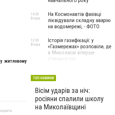
навчального року
На Космонавтів фахівці
14:30
Вчора
ліквідували складну аварію
на водомережі, - ФОТО
Історія газифікації: у
13:30
Вчора
«Газмережах» розповіли, де
в Миколаєві вперше
з'явився газ
 у житловому
Літній відпочинок у
13:00
Вчора
Миколаєві 2026: шукаємо
ТОП НОВИНИ
нові враження та
Вісім ударів за ніч:
перезавантаження
росіяни спалили школу
ПАРТНЕРСЬКИЙ СПЕЦПРОЄКТ
на Миколаївщині
 оцінити