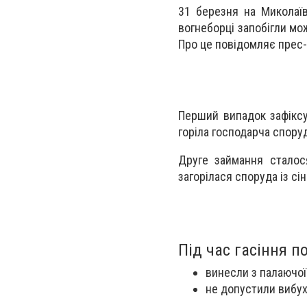
31 березня на Миколаїв
вогнеборці запобігли мо
Про це повідомляє прес
Перший випадок зафіксу
горіла господарча споруд
Друге займання сталос
загорілася споруда із с
Під час гасіння п
винесли з палаючої 
не допустили вибух