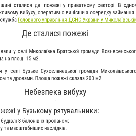
щині сталися дві пожежі у приватному секторі. В одно
жливому вибуху, оперативно винісши з осередку займання г
-служба
Головного управління ДСНС України у Миколаївській
Де сталися пожежі
вали у селі Миколаївка Братської громади Вознесенськог
а на площі 15 м2.
я у селі Бузьке Сухоєланецької громади Миколаївськог
іном та дровами. Площа пожежі склала 200 м2.
Небезпека вибуху
ожежі у Бузькому рятувальники:
будівлі 8 балонів із пропаном;
у та масштабніших наслідків.