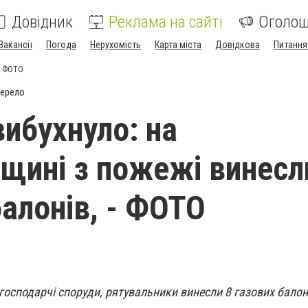
Довідник
Реклама на сайті
Оголо
Вакансії
Погода
Нерухомість
Карта міста
Довідкова
Питання
 - ФОТО
жерело
вибухнуло: на
щині з пожежі винесл
балонів, - ФОТО
господарчі споруди, рятувальники винесли 8 газових балон